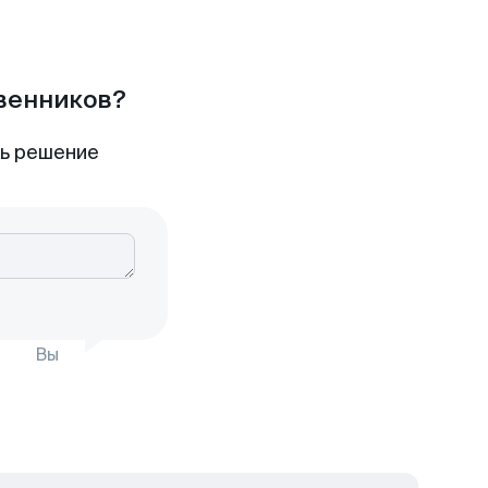
твенников?
ть решение
Вы