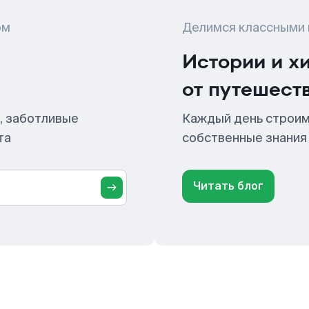
ом
Делимся классными
Истории и х
от путешест
, заботливые
Каждый день строим
та
собственные знания
Читать блог