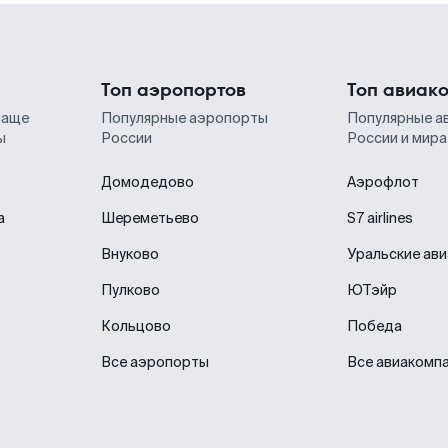
Топ аэропортов
Топ авиак
чаще
Популярные аэропорты
Популярные а
ы
России
России и мира
Домодедово
Аэрофлот
а
Шереметьево
S7 airlines
Внуково
Уральские ав
Пулково
ЮТэйр
Кольцово
Победа
Все аэропорты
Все авиакомп