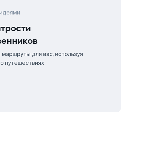
 идеями
итрости
венников
 маршруты для вас, используя
 о путешествиях