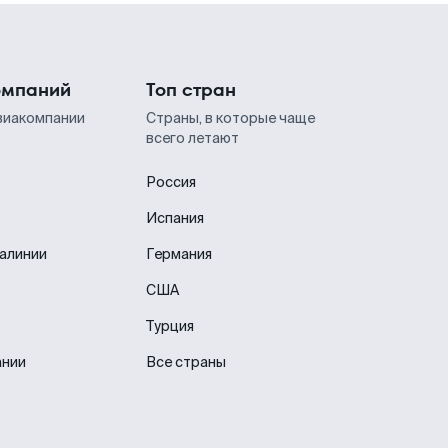
омпаний
Топ стран
виакомпании
Страны, в которые чаще
всего летают
Россия
Испания
иалинии
Германия
США
Турция
ании
Все страны