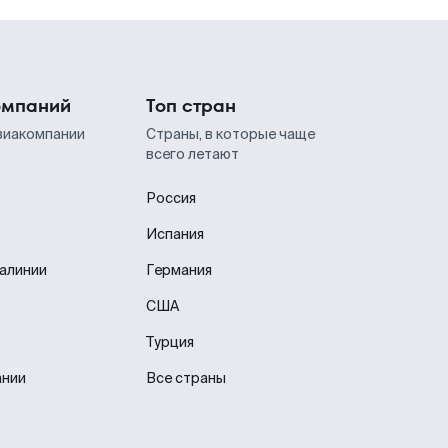
омпаний
Топ стран
виакомпании
Страны, в которые чаще
всего летают
Россия
Испания
иалинии
Германия
США
Турция
ании
Все страны