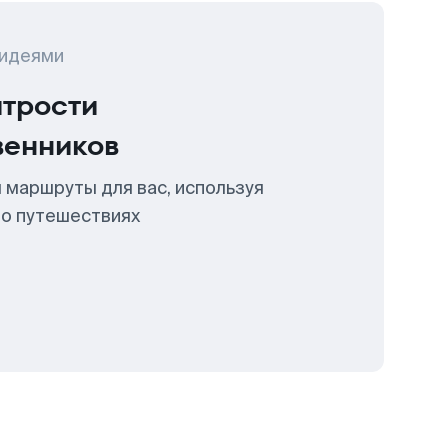
 идеями
итрости
венников
 маршруты для вас, используя
 о путешествиях