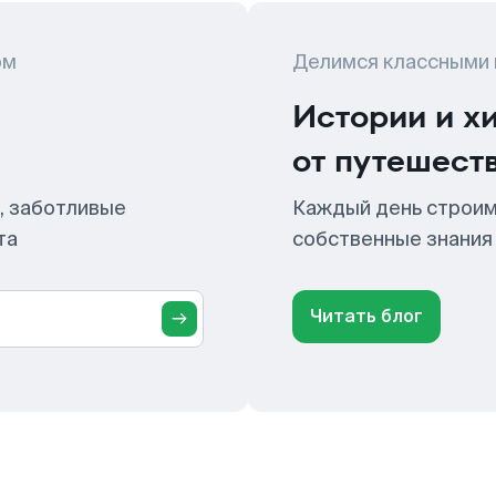
ом
Делимся классными
Истории и х
от путешест
, заботливые
Каждый день строим
та
собственные знания
Читать блог