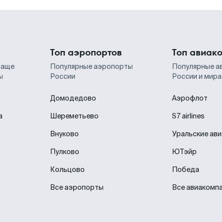
Топ аэропортов
Топ авиак
чаще
Популярные аэропорты
Популярные а
ы
России
России и мира
Домодедово
Аэрофлот
а
Шереметьево
S7 airlines
Внуково
Уральские ав
Пулково
ЮТэйр
Кольцово
Победа
Все аэропорты
Все авиакомп