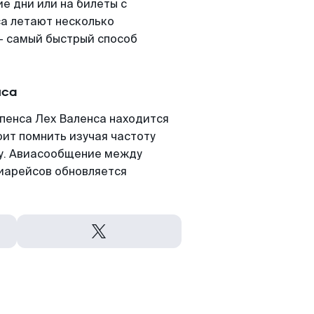
е дни или на билеты с
а летают несколько
- самый быстрый способ
нса
пенса Лех Валенса находится
оит помнить изучая частоту
ту. Авиасообщение между
виарейсов обновляется