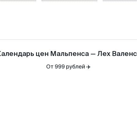
Календарь цен
Мальпенса
—
Лех Валенс
От 999 рублей ✈️