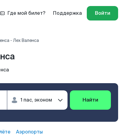
Где мой билет?
Поддержка
Войти
нса - Лех Валенса
енса
енса
Найти
лёте
Аэропорты