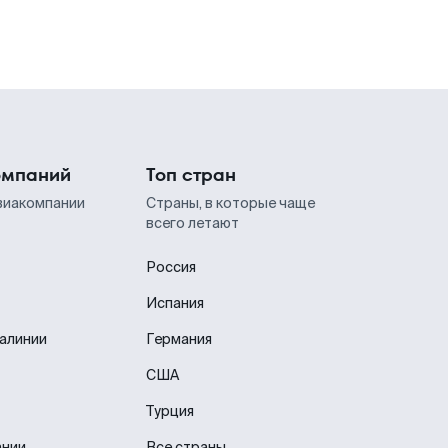
омпаний
Топ стран
виакомпании
Страны, в которые чаще
всего летают
Россия
Испания
иалинии
Германия
США
Турция
ании
Все страны