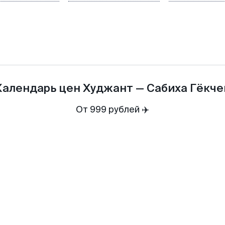
Календарь цен
Худжант
—
Сабиха Гёкче
От 999 рублей ✈️