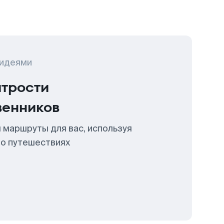
 идеями
итрости
венников
 маршруты для вас, используя
 о путешествиях