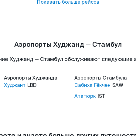
Показать больше рейсов
Аэропорты Худжанд — Стамбул
ние Худжанд — Стамбул обслуживают следующие 
Аэропорты
Худжанда
Аэропорты
Стамбула
Худжант
LBD
Сабиха Гёкчен
SAW
Ататюрк
IST
аете и знаете больше других путешес