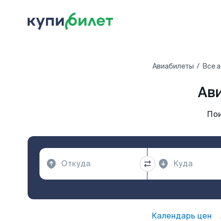
Авиабилеты
Все 
Ав
Пои
Календарь цен