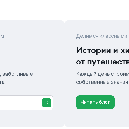
ом
Делимся классными
Истории и х
от путешест
, заботливые
Каждый день строим
та
собственные знания
Читать блог