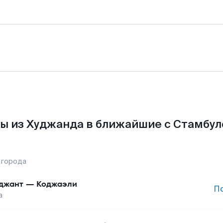
ы из Худжанда в ближайшие с Стамбул
 города
джант
—
Коджаэли
П
а