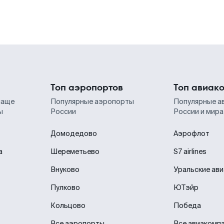
Топ аэропортов
Топ авиак
чаще
Популярные аэропорты
Популярные а
ы
России
России и мира
Домодедово
Аэрофлот
а
Шереметьево
S7 airlines
Внуково
Уральские ав
Пулково
ЮТэйр
Кольцово
Победа
Все аэропорты
Все авиакомп