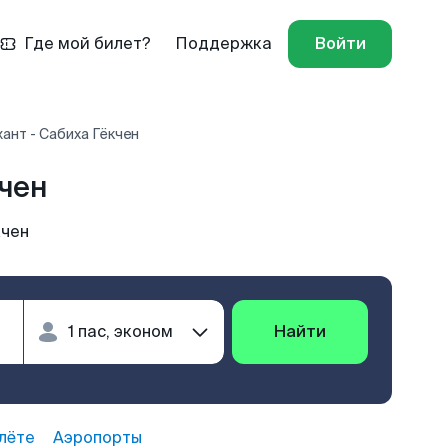
Где мой билет?
Поддержка
Войти
ант - Сабиха Гёкчен
чен
кчен
Найти
лёте
Аэропорты