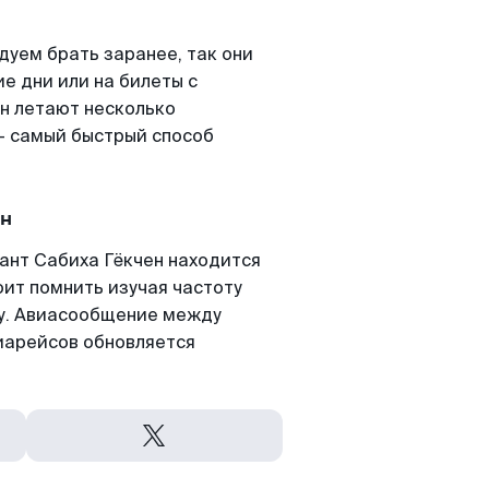
уем брать заранее, так они
е дни или на билеты с
н летают несколько
- самый быстрый способ
ен
ант Сабиха Гёкчен находится
оит помнить изучая частоту
ту. Авиасообщение между
виарейсов обновляется