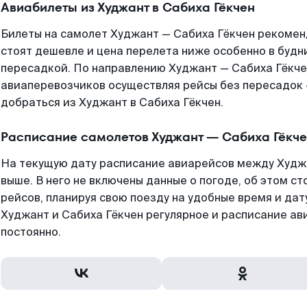
Авиабилеты из Худжант в Сабиха Гёкчен
Билеты на самолет Худжант — Сабиха Гёкчен рекоменд
стоят дешевле и цена перелета ниже особенно в будни
пересадкой. По направлению Худжант — Сабиха Гёкче
авиаперевозчиков осуществляя рейсы без пересадок 
добраться из Худжант в Сабиха Гёкчен.
Расписание самолетов Худжант — Сабиха Гёкч
На текущую дату расписание авиарейсов между Худж
выше. В него не включены данные о погоде, об этом ст
рейсов, планируя свою поезду на удобные время и да
Худжант и Сабиха Гёкчен регулярное и расписание а
постоянно.