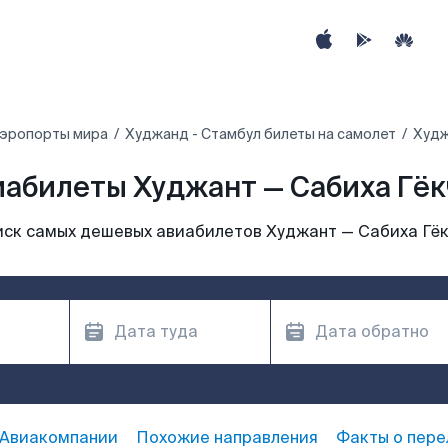
аэропорты мира
Худжанд - Стамбул билеты на самолет
Худж
иабилеты Худжант — Сабиха Гёк
ск самых дешевых авиабилетов Худжант — Сабиха Гё
Авиакомпании
Похожие направления
Факты о пере