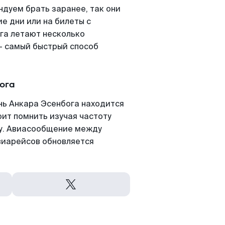
дуем брать заранее, так они
е дни или на билеты с
га летают несколько
- самый быстрый способ
ога
нь Анкара Эсенбога находится
оит помнить изучая частоту
ту. Авиасообщение между
виарейсов обновляется