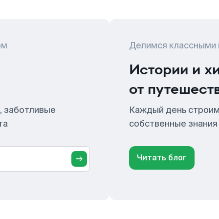
ом
Делимся классными
Истории и х
от путешест
, заботливые
Каждый день строим
та
собственные знания
Читать блог