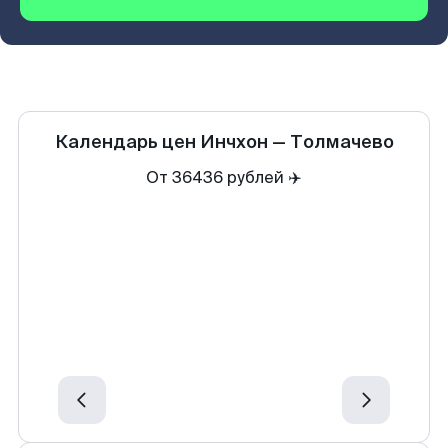
Календарь цен
Инчхон
—
Толмачево
От 36436 рублей ✈️