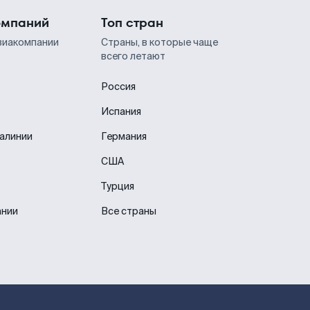
омпаний
Топ стран
виакомпании
Страны, в которые чаще
всего летают
Россия
Испания
иалинии
Германия
США
Турция
ании
Все страны