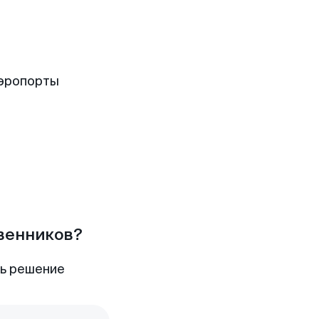
аэропорты
твенников?
ть решение