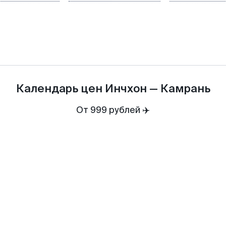
Календарь цен
Инчхон
—
Камрань
От 999 рублей ✈️