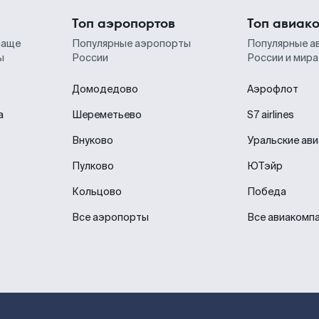
Топ аэропортов
Топ авиак
чаще
Популярные аэропорты
Популярные а
ы
России
России и мира
Домодедово
Аэрофлот
а
Шереметьево
S7 airlines
Внуково
Уральские ав
Пулково
ЮТэйр
Кольцово
Победа
Все аэропорты
Все авиакомп