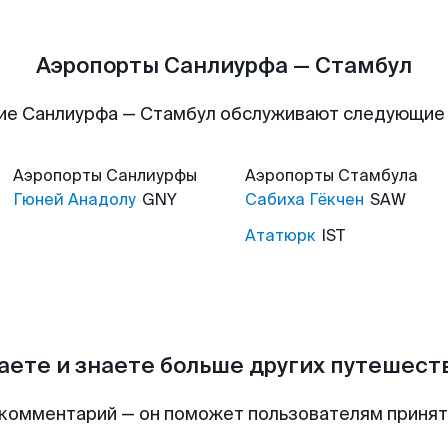
Аэропорты Санлиурфа — Стамбул
ие Санлиурфа — Стамбул обслуживают следующие
Аэропорты
Санлиурфы
Аэропорты
Стамбула
Гюней Анадолу
GNY
Сабиха Гёкчен
SAW
Ататюрк
IST
аете и знаете больше других путешес
комментарий — он поможет пользователям приня