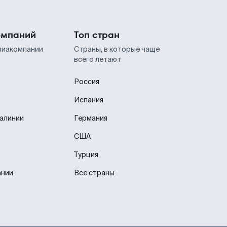
омпаний
Топ стран
виакомпании
Страны, в которые чаще
всего летают
Россия
Испания
иалинии
Германия
США
Турция
ании
Все страны