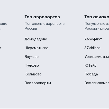
Топ аэропортов
Топ авиак
чаще
Популярные аэропорты
Популярные а
ы
России
России и мира
Домодедово
Аэрофлот
а
Шереметьево
S7 airlines
Внуково
Уральские ав
Пулково
ЮТэйр
Кольцово
Победа
Все аэропорты
Все авиакомп