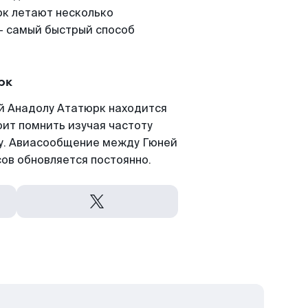
рк летают несколько
- самый быстрый способ
рк
й Анадолу Ататюрк находится
оит помнить изучая частоту
ту. Авиасообщение между Гюней
ов обновляется постоянно.