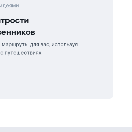
 идеями
итрости
венников
 маршруты для вас, используя
 о путешествиях