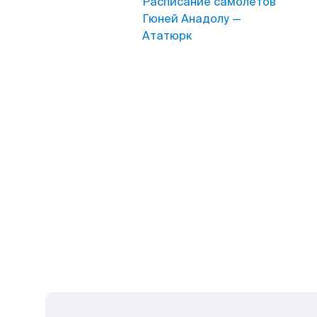
Расписание самолетов
Гюней Анадолу —
Ататюрк