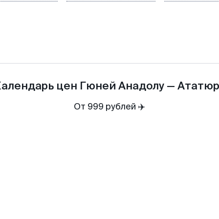
алендарь цен
Гюней Анадолу
—
Ататюр
От 999 рублей ✈️