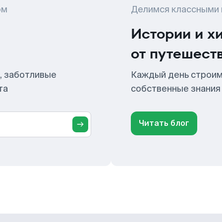
ом
Делимся классными
Истории и х
от путешест
, заботливые
Каждый день строим
та
собственные знания
Читать блог