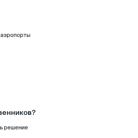
 аэропорты
твенников?
ть решение