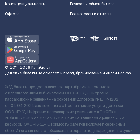
Конфиденциальность
Возврат и обмен билета
Оферта
Все вопросы и ответы
©
2011–2026
Купибилет
Дешёвые билеты на самолёт и поезд, бронирование и онлайн-заказ
Ж/Д билеты предоставляются партнёрами, в том числе
с использованием веб-системы ООО «РЖД – Цифровые
пассажирские решения» на основании договора № ЦПР-1282
от 04.04.2024 заключенного с Поставщиком услуг и Договора
ООО «РЖД-Цифровые пассажирские решения» c АО «ФПК»
№ ФПК-22-316 от 27.12.2022 г. Сайт не является официальным
ресурсом ОАО «РЖД». Стоимость билетов включает сервисный
сбор. Итоговая цена отображена на экране подтверждения покупки.
По вопросам рассмотрения обращений, жалоб, претензий граждан