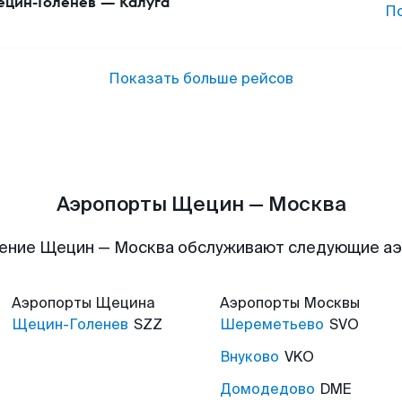
цин-Голенев
—
Калуга
П
Показать больше рейсов
Аэропорты Щецин — Москва
ение Щецин — Москва обслуживают следующие а
Аэропорты
Щецина
Аэропорты
Москвы
Щецин-Голенев
SZZ
Шереметьево
SVO
Внуково
VKO
Домодедово
DME