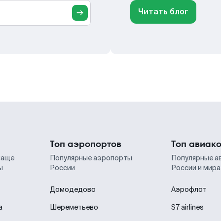
Читать блог
Топ аэропортов
Топ авиак
чаще
Популярные аэропорты
Популярные а
ы
России
России и мира
Домодедово
Аэрофлот
а
Шереметьево
S7 airlines