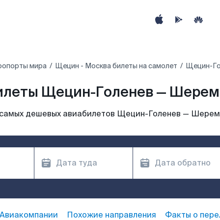
ропорты мира
Щецин - Москва билеты на самолет
Щецин-Го
илеты Щецин-Голенев — Шерем
 самых дешевых авиабилетов Щецин-Голенев — Шерем
Авиакомпании
Похожие направления
Факты о пере