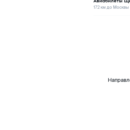
Авиабилеты
Ще
172
км до
Москвы
Направл