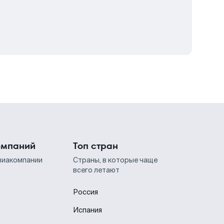
омпаний
Топ стран
виакомпании
Страны, в которые чаще
всего летают
Россия
Испания