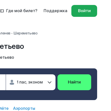
Где мой билет?
Поддержка
Войти
ленев - Шереметьево
етьево
етьево
Найти
лёте
Аэропорты