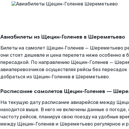
Авиабилеты из Щецин-Голенев в Шереметьево
Билеты на самолет Щецин-Голенев — Шереметьево ре
они стоят дешевле и цена перелета ниже особенно в б
пересадкой. По направлению Щецин-Голенев — Шере
авиаперевозчиков осуществляя рейсы без пересадок 
добраться из Щецин-Голенев в Шереметьево.
Расписание самолетов Щецин-Голенев — Шере
На текущую дату расписание авиарейсов между Щец
находится выше. В него не включены данные о погоде,
частоту рейсов, планируя свою поезду на удобные вр
между Щецин-Голенев и Шереметьево регулярное и р