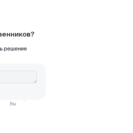
твенников?
ть решение
Вы