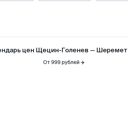
ендарь цен
Щецин-Голенев
—
Шеремет
От 999 рублей ✈️