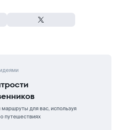
 идеями
итрости
венников
 маршруты для вас, используя
 о путешествиях