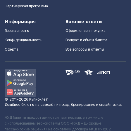
Партнерская программа
Информация
Важные ответы
Безопасность
Оформление и покупка
Конфиденциальность
Возврат и обмен билета
Оферта
Все вопросы и ответы
©
2011–2026
Купибилет
Дешёвые билеты на самолёт и поезд, бронирование и онлайн-заказ
Ж/Д билеты предоставляются партнёрами, в том числе
с использованием веб-системы ООО «РЖД – Цифровые
пассажирские решения» на основании договора № ЦПР-1282