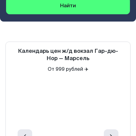
Найти
Календарь цен
ж/д вокзал Гар-дю-
Нор
—
Марсель
От 999 рублей ✈️