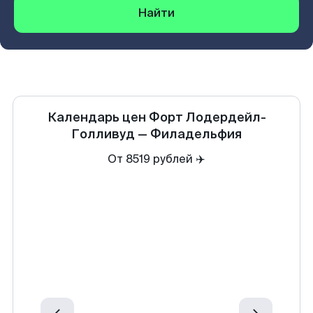
Найти
Календарь цен
Форт Лодердейл-
Голливуд
—
Филадельфия
От 8519 рублей ✈️