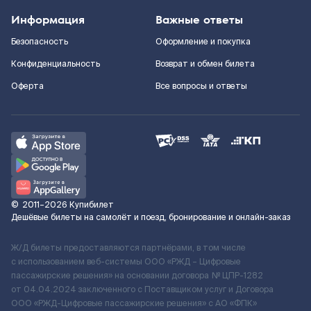
Информация
Важные ответы
Безопасность
Оформление и покупка
Конфиденциальность
Возврат и обмен билета
Оферта
Все вопросы и ответы
©
2011–2026
Купибилет
Дешёвые билеты на самолёт и поезд, бронирование и онлайн-заказ
Ж/Д билеты предоставляются партнёрами, в том числе
с использованием веб-системы ООО «РЖД – Цифровые
пассажирские решения» на основании договора № ЦПР-1282
от 04.04.2024 заключенного с Поставщиком услуг и Договора
ООО «РЖД-Цифровые пассажирские решения» c АО «ФПК»