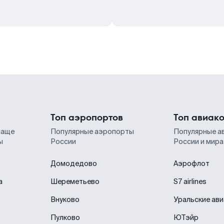
Топ аэропортов
Топ авиак
чаще
Популярные аэропорты
Популярные а
ы
России
России и мира
Домодедово
Аэрофлот
а
Шереметьево
S7 airlines
Внуково
Уральские ав
Пулково
ЮТэйр