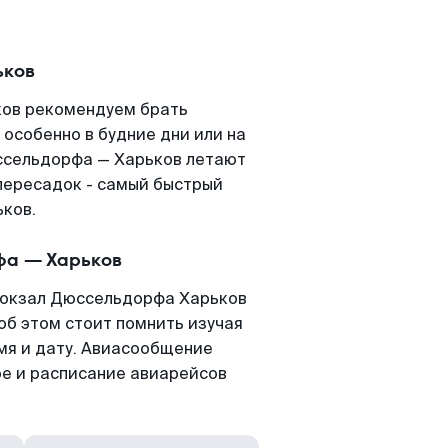
ьков
ков рекомендуем брать
 особенно в будние дни или на
ссельдорфа — Харьков летают
пересадок - самый быстрый
ьков.
фа — Харьков
вокзал Дюссельдорфа Харьков
 об этом стоит помнить изучая
емя и дату. Авиасообщение
е и расписание авиарейсов