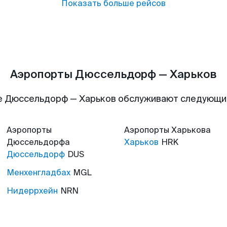
Показать больше рейсов
Аэропорты Дюссельдорф — Харьков
е Дюссельдорф — Харьков обслуживают следующи
Аэропорты
Аэропорты
Харькова
Дюссельдорфа
Харьков
HRK
Дюссельдорф
DUS
Менхенгладбах
MGL
Нидеррхейн
NRN