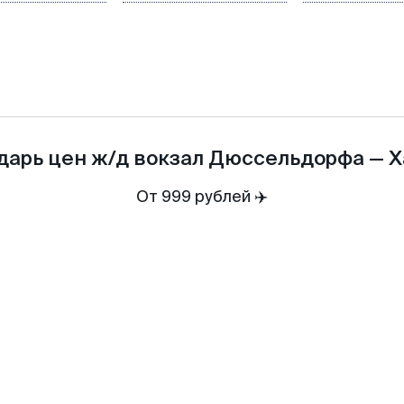
дарь цен
ж/д вокзал Дюссельдорфа
—
Х
От 999 рублей ✈️