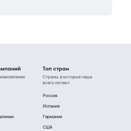
омпаний
Топ стран
виакомпании
Страны, в которые чаще
всего летают
Россия
Испания
иалинии
Германия
США