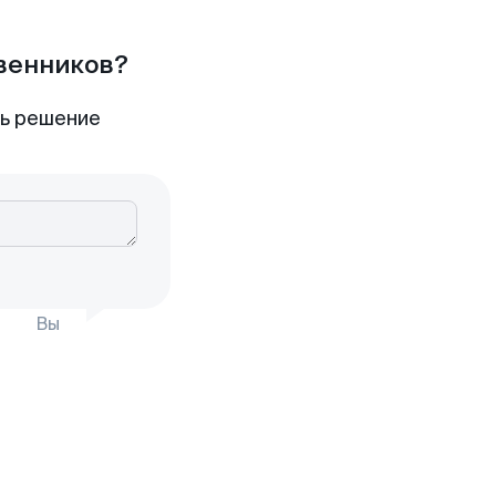
твенников?
ть решение
Вы