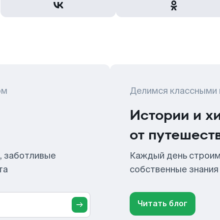
ом
Делимся классными
Истории и х
от путешест
, заботливые
Каждый день строим
та
собственные знания
Читать блог