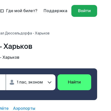
Где мой билет?
Поддержка
Войти
зал Дюссельдорфа - Харьков
— Харьков
— Харьков
Найти
лёте
Аэропорты