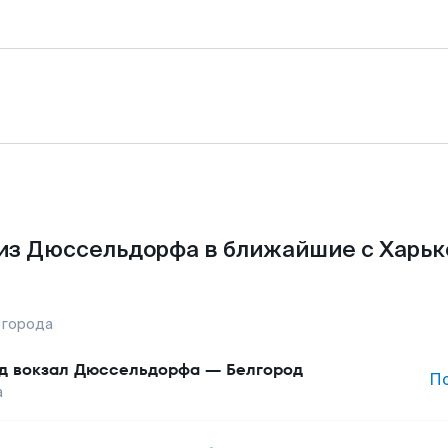
из Дюссельдорфа в ближайшие с Харьк
 города
д вокзал Дюссельдорфа
—
Белгород
П
а