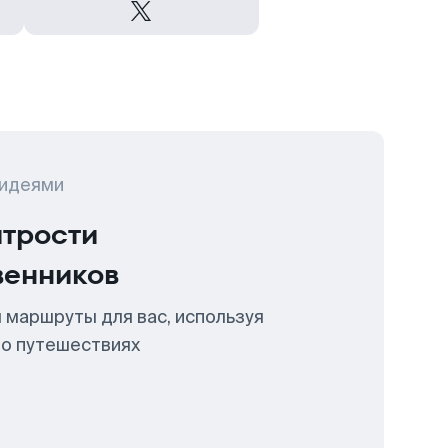
 идеями
итрости
венников
 маршруты для вас, используя
 о путешествиях