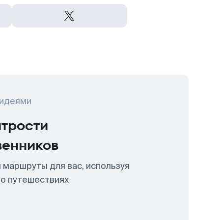
 идеями
итрости
венников
 маршруты для вас, используя
 о путешествиях