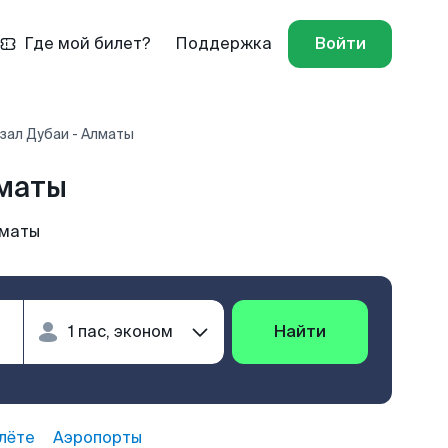
Где мой билет?
Поддержка
Войти
зал Дубаи - Алматы
лматы
лматы
Найти
лёте
Аэропорты