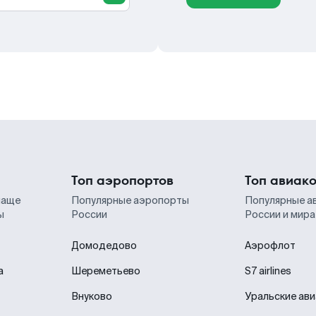
Топ аэропортов
Топ авиак
чаще
Популярные аэропорты
Популярные а
ы
России
России и мира
Домодедово
Аэрофлот
а
Шереметьево
S7 airlines
Внуково
Уральские ав