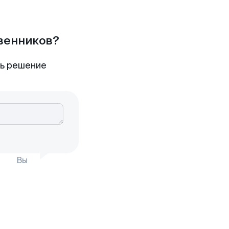
твенников?
ть решение
Вы