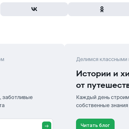
ом
Делимся классными
Истории и х
от путешест
, заботливые
Каждый день строим
та
собственные знания
Читать блог