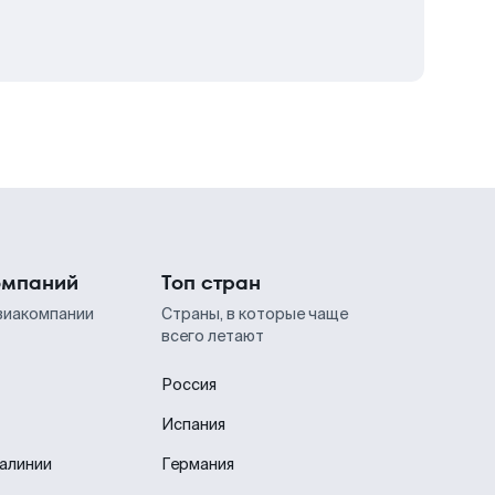
омпаний
Топ стран
виакомпании
Страны, в которые чаще
всего летают
Россия
Испания
иалинии
Германия