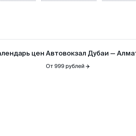
алендарь цен
Автовокзал Дубаи
—
Алма
От 999 рублей ✈️