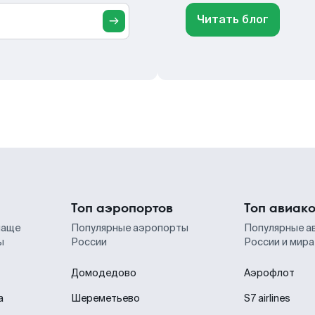
Читать блог
Топ аэропортов
Топ авиак
чаще
Популярные аэропорты
Популярные а
ы
России
России и мира
Домодедово
Аэрофлот
а
Шереметьево
S7 airlines