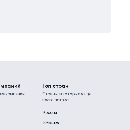
омпаний
Топ стран
виакомпании
Страны, в которые чаще
всего летают
Россия
Испания