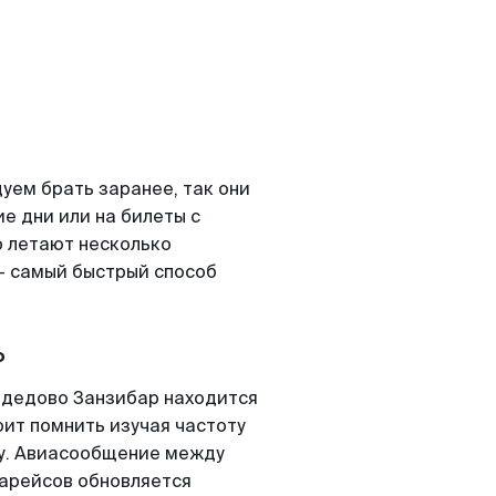
ем брать заранее, так они
е дни или на билеты с
 летают несколько
- самый быстрый способ
р
одедово Занзибар находится
оит помнить изучая частоту
ту. Авиасообщение между
арейсов обновляется