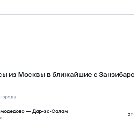
ы из Москвы в ближайшие с Занзибар
 города
модедово
—
Дар-эс-Салам
от
а