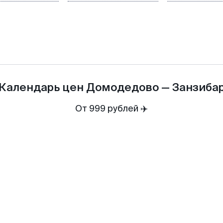
Календарь цен
Домодедово
—
Занзиба
От 999 рублей ✈️