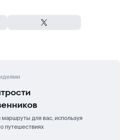
 идеями
итрости
венников
 маршруты для вас, используя
 о путешествиях