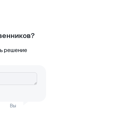
твенников?
ть решение
Вы