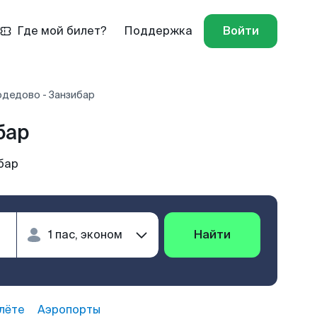
Где мой билет?
Поддержка
Войти
дедово - Занзибар
бар
бар
Найти
лёте
Аэропорты