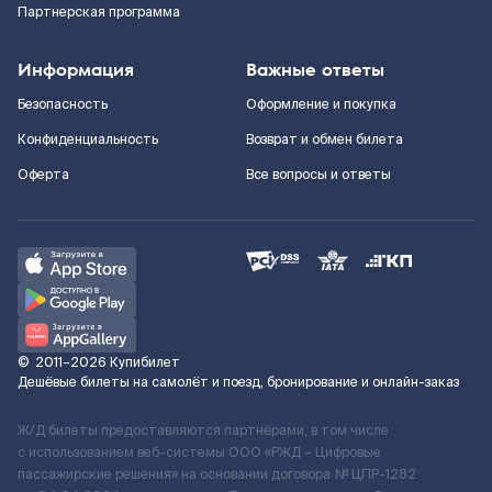
Партнерская программа
Информация
Важные ответы
Безопасность
Оформление и покупка
Конфиденциальность
Возврат и обмен билета
Оферта
Все вопросы и ответы
©
2011–2026
Купибилет
Дешёвые билеты на самолёт и поезд, бронирование и онлайн-заказ
Ж/Д билеты предоставляются партнёрами, в том числе
с использованием веб-системы ООО «РЖД – Цифровые
пассажирские решения» на основании договора № ЦПР-1282