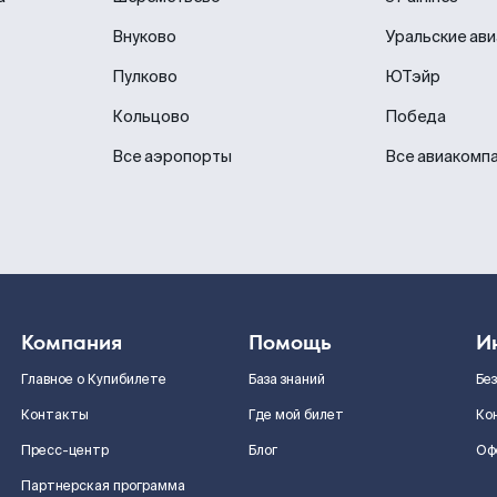
Внуково
Уральские ав
Пулково
ЮТэйр
Кольцово
Победа
Все аэропорты
Все авиакомп
Компания
Помощь
И
Главное о Купибилете
База знаний
Бе
Контакты
Где мой билет
Ко
Пресс-центр
Блог
Оф
Партнерская программа