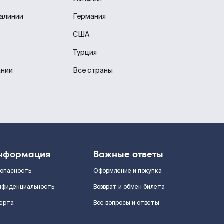
иалинии
Германия
США
Турция
ании
Все страны
нформация
Важные ответы
зопасность
Оформление и покупка
нфиденциальность
Возврат и обмен билета
ерта
Все вопросы и ответы