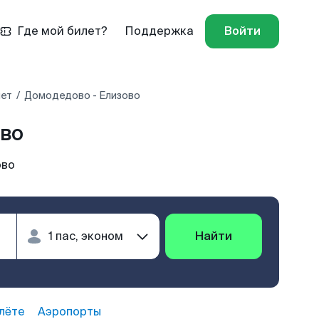
Где мой билет?
Поддержка
Войти
лет
Домодедово - Елизово
во
ово
Найти
лёте
Аэропорты