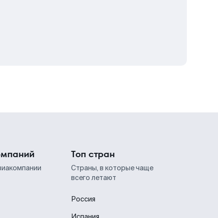
омпаний
Топ стран
виакомпании
Страны, в которые чаще
всего летают
Россия
Испания