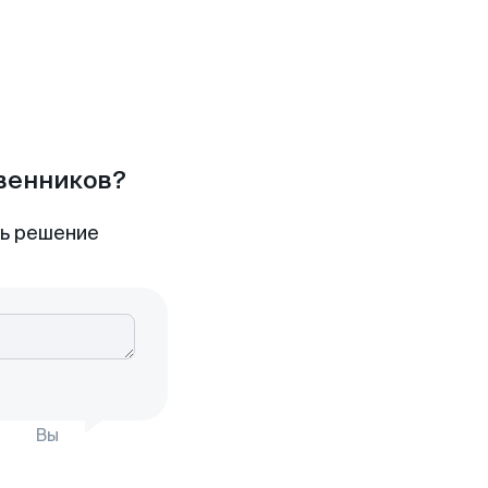
твенников?
ть решение
Вы