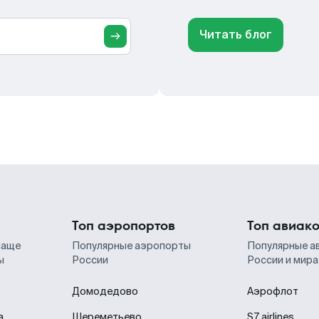
Читать блог
Топ аэропортов
Топ авиак
чаще
Популярные аэропорты
Популярные а
ы
России
России и мира
Домодедово
Аэрофлот
а
Шереметьево
S7 airlines