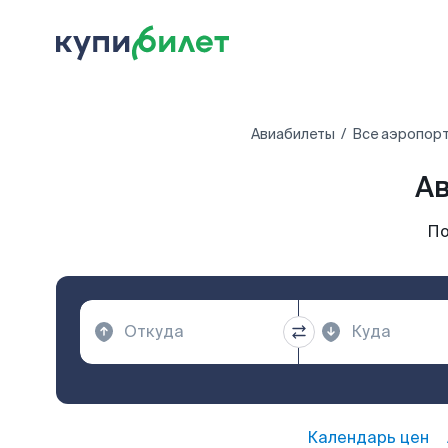
Авиабилеты
Все аэропор
А
По
Календарь цен