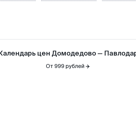
Календарь цен
Домодедово
—
Павлода
От 999 рублей ✈️