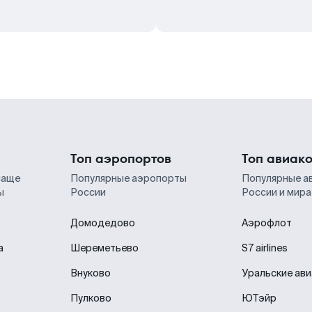
Топ аэропортов
Топ авиак
чаще
Популярные аэропорты
Популярные а
ы
России
России и мира
Домодедово
Аэрофлот
а
Шереметьево
S7 airlines
Внуково
Уральские ав
Пулково
ЮТэйр