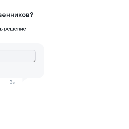
твенников?
ть решение
Вы