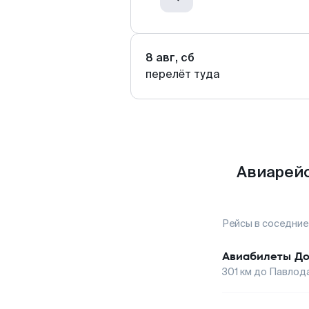
8 авг, сб
перелёт туда
Авиарейс
Рейсы в соседние
Авиабилеты
До
301
км до
Павлод