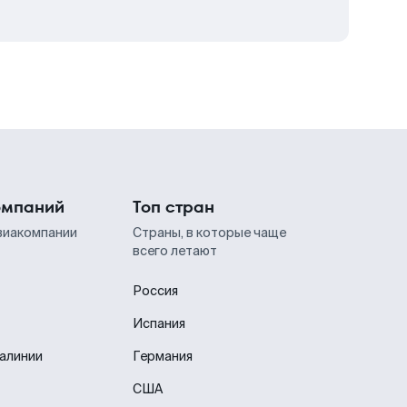
омпаний
Топ стран
виакомпании
Страны, в которые чаще
всего летают
Россия
Испания
иалинии
Германия
США