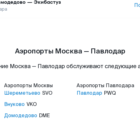
модедово
—
Экибастуз
П
ара
Аэропорты Москва — Павлодар
ние Москва — Павлодар обслуживают следующие 
Аэропорты
Москвы
Аэропорты
Павлодара
Шереметьево
SVO
Павлодар
PWQ
Внуково
VKO
Домодедово
DME