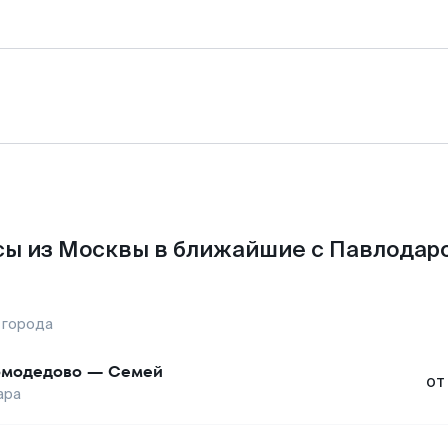
ы из Москвы в ближайшие с Павлодар
 города
модедово
—
Семей
от
ара