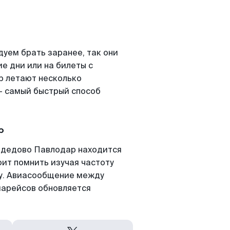
уем брать заранее, так они
е дни или на билеты с
р летают несколько
- самый быстрый способ
р
одедово Павлодар находится
оит помнить изучая частоту
ту. Авиасообщение между
иарейсов обновляется