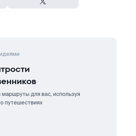
 идеями
итрости
венников
 маршруты для вас, используя
 о путешествиях