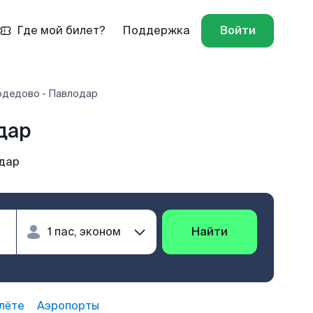
Где мой билет?
Поддержка
Войти
дедово - Павлодар
дар
дар
Найти
лёте
Аэропорты