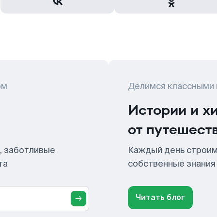
ом
Делимся классными
Истории и х
от путешест
, заботливые
Каждый день строим
та
собственные знания
Читать блог