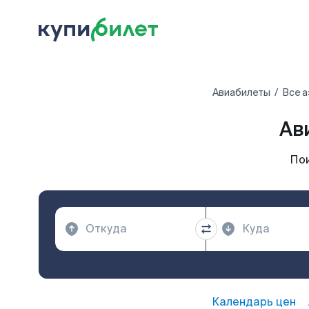
Авиабилеты
Все 
Ав
По
Календарь цен