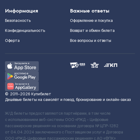
Информация
Важные ответы
Безопасность
Оформление и покупка
Конфиденциальность
Возврат и обмен билета
Оферта
Все вопросы и ответы
©
2011–2026
Купибилет
Дешёвые билеты на самолёт и поезд, бронирование и онлайн-заказ
Ж/Д билеты предоставляются партнёрами, в том числе
с использованием веб-системы ООО «РЖД – Цифровые
пассажирские решения» на основании договора № ЦПР-1282
от 04.04.2024 заключенного с Поставщиком услуг и Договора
ООО «РЖД-Цифровые пассажирские решения» c АО «ФПК»