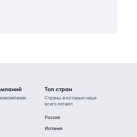
омпаний
Топ стран
виакомпании
Страны, в которые чаще
всего летают
Россия
Испания