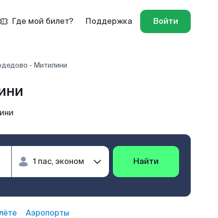
Где мой билет?
Поддержка
Войти
дедово - Митилини
ини
ини
Найти
лёте
Аэропорты