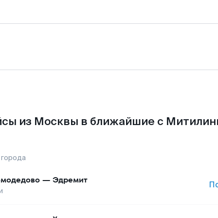
сы из Москвы в ближайшие с Митилин
 города
модедово
—
Эдремит
П
и