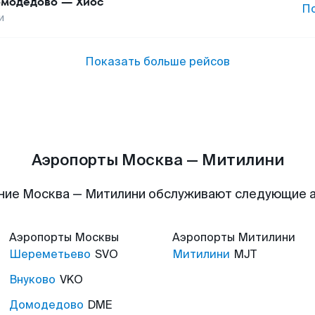
модедово
—
Хиос
П
и
Показать больше рейсов
Аэропорты Москва — Митилини
ние Москва — Митилини обслуживают следующие 
Аэропорты
Москвы
Аэропорты
Митилини
Шереметьево
SVO
Митилини
MJT
Внуково
VKO
Домодедово
DME