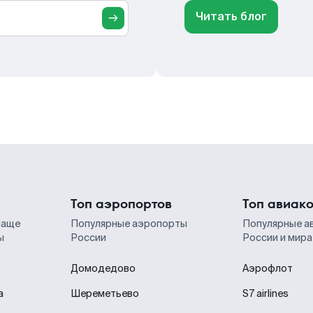
Читать блог
Топ аэропортов
Топ авиак
чаще
Популярные аэропорты
Популярные а
ы
России
России и мира
Домодедово
Аэрофлот
а
Шереметьево
S7 airlines