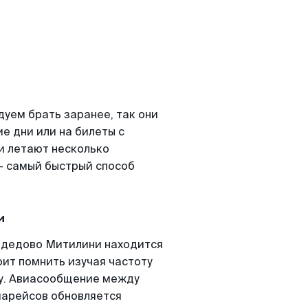
уем брать заранее, так они
е дни или на билеты с
и летают несколько
- самый быстрый способ
и
одедово Митилини находится
оит помнить изучая частоту
ту. Авиасообщение между
иарейсов обновляется