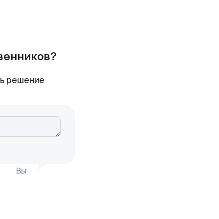
твенников?
ть решение
Вы