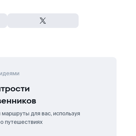
 идеями
итрости
венников
 маршруты для вас, используя
 о путешествиях