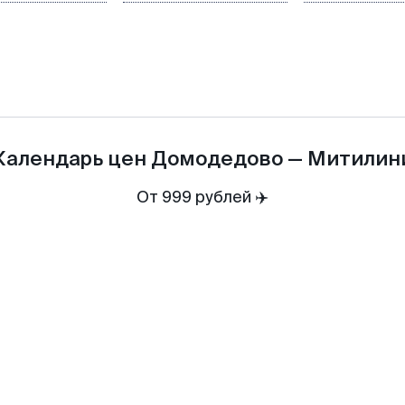
Календарь цен
Домодедово
—
Митилин
От 999 рублей ✈️