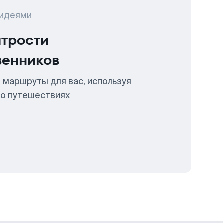
 идеями
итрости
венников
 маршруты для вас, используя
 о путешествиях