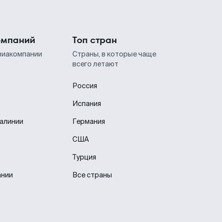
омпаний
Топ стран
виакомпании
Страны, в которые чаще
всего летают
Россия
Испания
иалинии
Германия
США
Турция
ании
Все страны