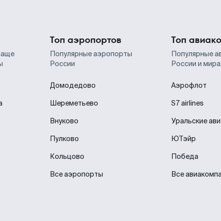
Топ аэропортов
Топ авиак
чаще
Популярные аэропорты
Популярные а
ы
России
России и мира
Домодедово
Аэрофлот
а
Шереметьево
S7 airlines
Внуково
Уральские ав
Пулково
ЮТэйр
Кольцово
Победа
Все аэропорты
Все авиакомп