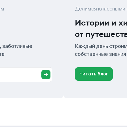
ом
Делимся классными
Истории и х
от путешест
, заботливые
Каждый день строим
та
собственные знания
Читать блог