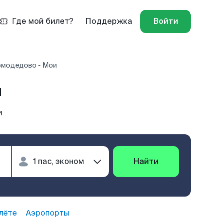
Где мой билет?
Поддержка
Войти
модедово - Мои
и
и
Найти
лёте
Аэропорты