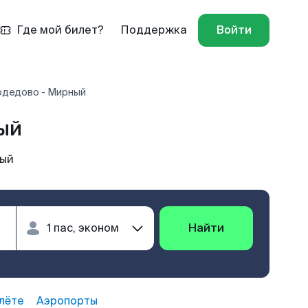
Где мой билет?
Поддержка
Войти
дедово - Мирный
ый
ный
Найти
лёте
Аэропорты