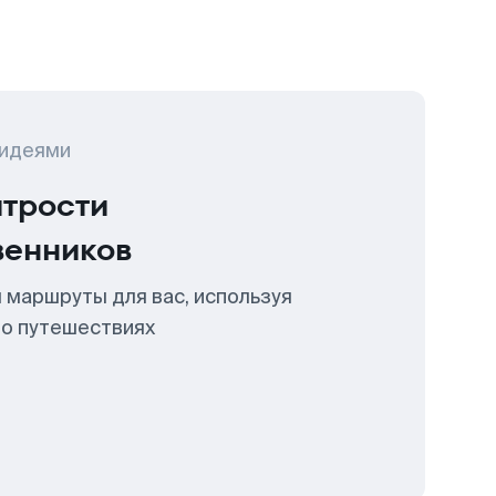
 идеями
итрости
венников
 маршруты для вас, используя
 о путешествиях