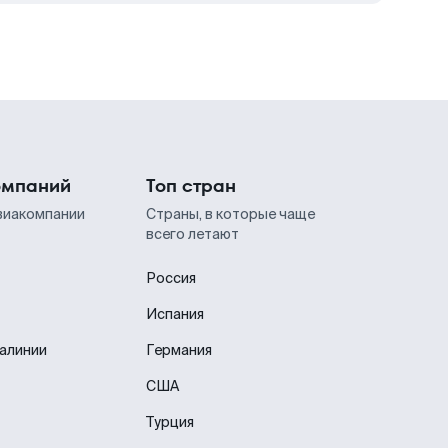
омпаний
Топ стран
виакомпании
Страны, в которые чаще
всего летают
Россия
Испания
иалинии
Германия
США
Турция