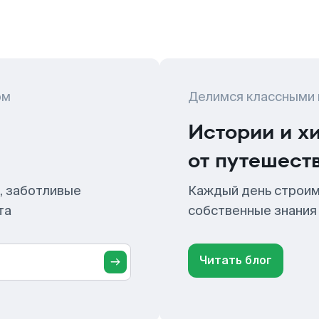
ом
Делимся классными
Истории и х
от путешест
, заботливые
Каждый день строим
та
собственные знания
Читать блог