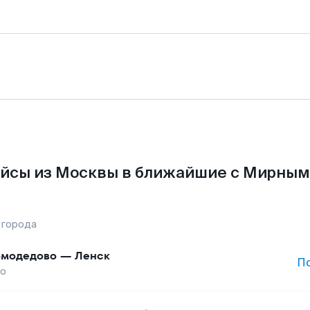
йсы из Москвы в ближайшие с Мирным
 города
модедово
—
Ленск
П
го