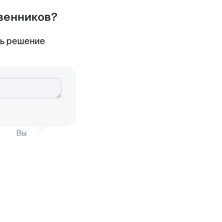
твенников?
ть решение
Вы