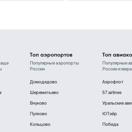
Топ аэропортов
Топ авиак
чаще
Популярные аэропорты
Популярные а
ы
России
России и мира
Домодедово
Аэрофлот
а
Шереметьево
S7 airlines
Внуково
Уральские ав
Пулково
ЮТэйр
Кольцово
Победа