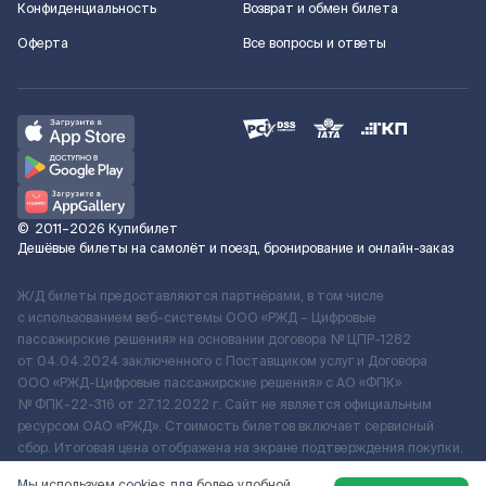
Конфиденциальность
Возврат и обмен билета
Оферта
Все вопросы и ответы
©
2011–2026
Купибилет
Дешёвые билеты на самолёт и поезд, бронирование и онлайн-заказ
Ж/Д билеты предоставляются партнёрами, в том числе
с использованием веб-системы ООО «РЖД – Цифровые
пассажирские решения» на основании договора № ЦПР-1282
от 04.04.2024 заключенного с Поставщиком услуг и Договора
ООО «РЖД-Цифровые пассажирские решения» c АО «ФПК»
№ ФПК-22-316 от 27.12.2022 г. Сайт не является официальным
ресурсом ОАО «РЖД». Стоимость билетов включает сервисный
сбор. Итоговая цена отображена на экране подтверждения покупки.
По вопросам рассмотрения обращений, жалоб, претензий граждан
Мы используем cookies для более удобной