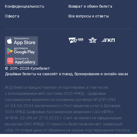
Конфиденциальность
Возврат и обмен билета
Оферта
Все вопросы и ответы
©
2011–2026
Купибилет
Дешёвые билеты на самолёт и поезд, бронирование и онлайн-заказ
Ж/Д билеты предоставляются партнёрами, в том числе
с использованием веб-системы ООО «РЖД – Цифровые
пассажирские решения» на основании договора № ЦПР-1282
от 04.04.2024 заключенного с Поставщиком услуг и Договора
ООО «РЖД-Цифровые пассажирские решения» c АО «ФПК»
№ ФПК-22-316 от 27.12.2022 г. Сайт не является официальным
ресурсом ОАО «РЖД». Стоимость билетов включает сервисный
сбор. Итоговая цена отображена на экране подтверждения покупки.
По вопросам рассмотрения обращений, жалоб, претензий граждан