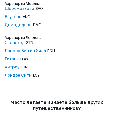
Аэропорты
Москвы
Шереметьево
SVO
Внуково
VKO
Домодедово
DME
Аэропорты
Лондона
Стенстед
STN
Лондон Биггин Хилл
BQH
Гатвик
LGW
Хитроу
LHR
Лондон Сити
LCY
Часто летаете и знаете больше других
путешественников?