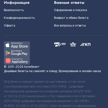
Информация
Важные ответы
Безопасность
Оформление и покупка
Конфиденциальность
Возврат и обмен билета
Оферта
Все вопросы и ответы
©
2011–2026
Купибилет
Дешёвые билеты на самолёт и поезд, бронирование и онлайн-заказ
Ж/Д билеты предоставляются партнёрами, в том числе
с использованием веб-системы ООО «РЖД – Цифровые
пассажирские решения» на основании договора № ЦПР-1282
от 04.04.2024 заключенного с Поставщиком услуг и Договора
ООО «РЖД-Цифровые пассажирские решения» c АО «ФПК»
№ ФПК-22-316 от 27.12.2022 г. Сайт не является официальным