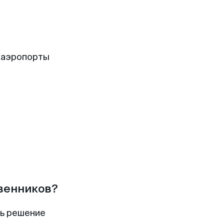
 аэропорты
твенников?
ть решение