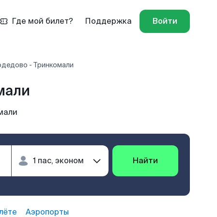
Где мой билет?
Поддержка
Войти
дедово - Тринкомали
мали
мали
Найти
лёте
Аэропорты