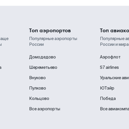
Топ аэропортов
Топ авиак
чаще
Популярные аэропорты
Популярные а
ы
России
России и мира
Домодедово
Аэрофлот
а
Шереметьево
S7 airlines
Внуково
Уральские ав
Пулково
ЮТэйр
Кольцово
Победа
Все аэропорты
Все авиакомп