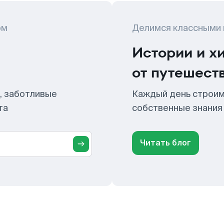
ом
Делимся классными
Истории и х
от путешест
, заботливые
Каждый день строим
та
собственные знания
Читать блог