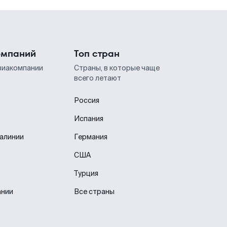
омпаний
Топ стран
виакомпании
Страны, в которые чаще
всего летают
Россия
Испания
иалинии
Германия
США
Турция
ании
Все страны