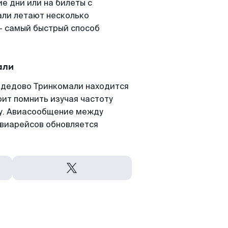
е дни или на билеты с
ли летают несколько
- самый быстрый способ
али
одедово Тринкомали находится
оит помнить изучая частоту
ту. Авиасообщение между
авиарейсов обновляется