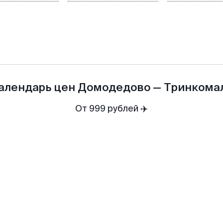
алендарь цен
Домодедово
—
Тринкома
От 999 рублей ✈️