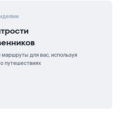
 идеями
итрости
венников
 маршруты для вас, используя
 о путешествиях