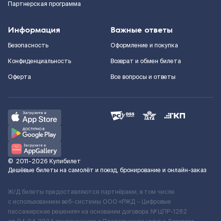
Партнерская программа
Информация
Важные ответы
Безопасность
Оформление и покупка
Конфиденциальность
Возврат и обмен билета
Оферта
Все вопросы и ответы
©
2011–2026
Купибилет
Дешёвые билеты на самолёт и поезд, бронирование и онлайн-заказ
Ж/Д билеты предоставляются партнёрами, в том числе
с использованием веб-системы ООО «РЖД – Цифровые
пассажирские решения» на основании договора № ЦПР-1282