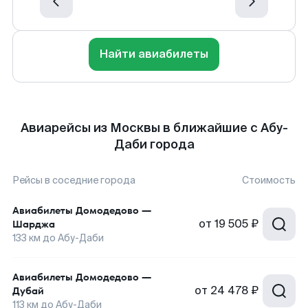
Найти авиабилеты
Авиарейсы из Москвы в ближайшие с Абу-
Даби города
Рейсы в соседние города
Стоимость
Авиабилеты
Домодедово
—
от
19 505 ₽
Шарджа
133
км до
Абу-Даби
Авиабилеты
Домодедово
—
от
24 478 ₽
Дубай
113
км до
Абу-Даби