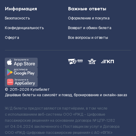
Информация
Важные ответы
Безопасность
Оформление и покупка
Конфиденциальность
Возврат и обмен билета
Оферта
Все вопросы и ответы
©
2011–2026
Купибилет
Дешёвые билеты на самолёт и поезд, бронирование и онлайн-заказ
Ж/Д билеты предоставляются партнёрами, в том числе
с использованием веб-системы ООО «РЖД – Цифровые
пассажирские решения» на основании договора № ЦПР-1282
от 04.04.2024 заключенного с Поставщиком услуг и Договора
ООО «РЖД-Цифровые пассажирские решения» c АО «ФПК»