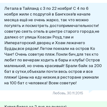
Летала в Тайланд с 3 по 22 ноября! С 4 по 6
ноября жили с подругой в Бангкоке!в начале
месяца ещё не очень жарко, так что можно
погулять и посмотреть достопримечательности!
советую сеять отель в центре старого города,не
далеко от улицы Коасан Роуд,там и
Императорский дворец и Хоам лежачего
Будды,все рядом! Летом поехали на остров Ко
Чанг! Очень советую пляж Лонли бич,для тех кто
любит по вечерам ходить в бары и клубы! Остров
маленький, но очень красивый! Брали байк за 200
бат в сутки,объехали почти весь остров и все
пляжи! Цены на еду низкие,в ресторане ужинали
на 100 бат с человека! Всем советую!
Любовь
,
30.11.2015
Купил билет за 2 дня до вылета)