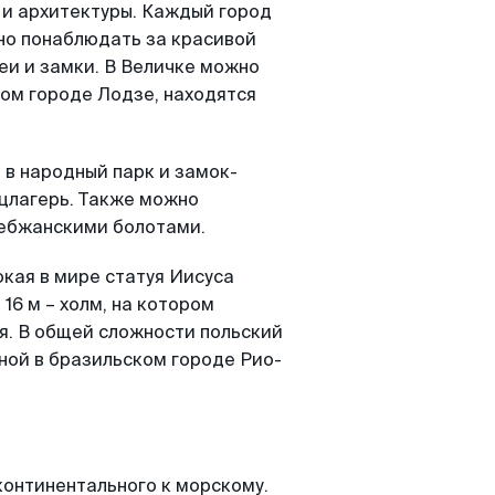
и архитектуры. Каждый город
но понаблюдать за красивой
еи и замки. В Величке можно
ком городе Лодзе, находятся
 в народный парк и замок-
цлагерь. Также можно
Бебжанскими болотами.
окая в мире статуя Иисуса
16 м – холм, на котором
уя. В общей сложности польский
ной в бразильском городе Рио-
континентального к морскому.