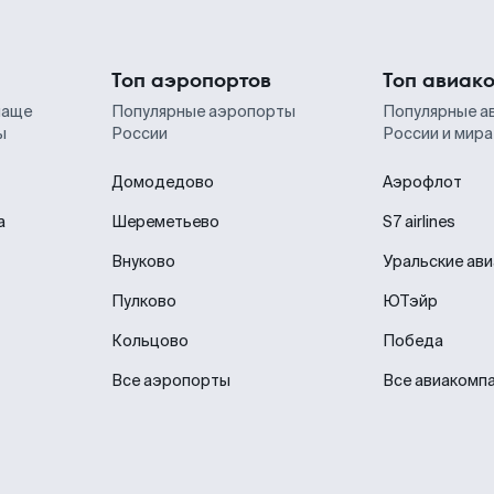
Топ аэропортов
Топ авиак
чаще
Популярные аэропорты
Популярные а
ы
России
России и мира
Домодедово
Аэрофлот
а
Шереметьево
S7 airlines
Внуково
Уральские ав
Пулково
ЮТэйр
Кольцово
Победа
Все аэропорты
Все авиакомп