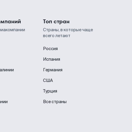
омпаний
Топ стран
виакомпании
Страны, в которые чаще
всего летают
Россия
Испания
иалинии
Германия
США
Турция
ании
Все страны