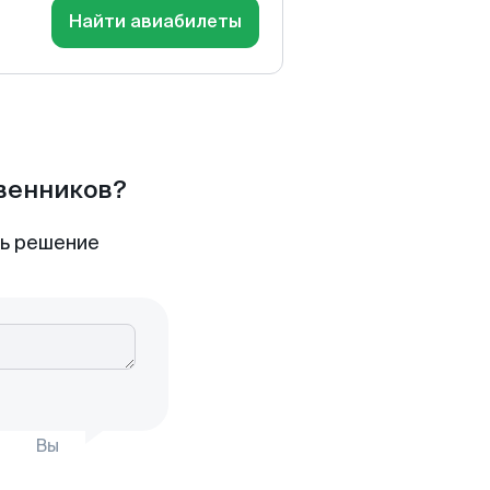
Найти авиабилеты
твенников?
ть решение
Вы