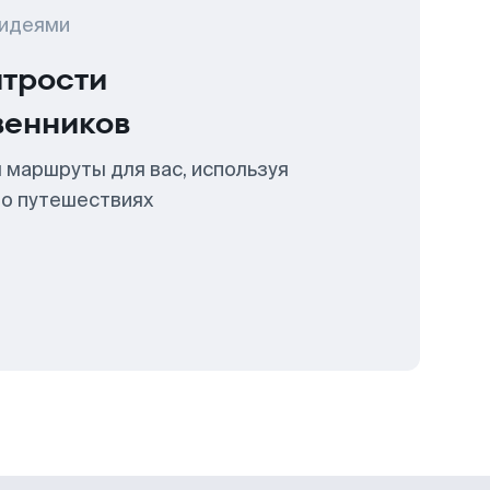
 идеями
итрости
венников
 маршруты для вас, используя
 о путешествиях