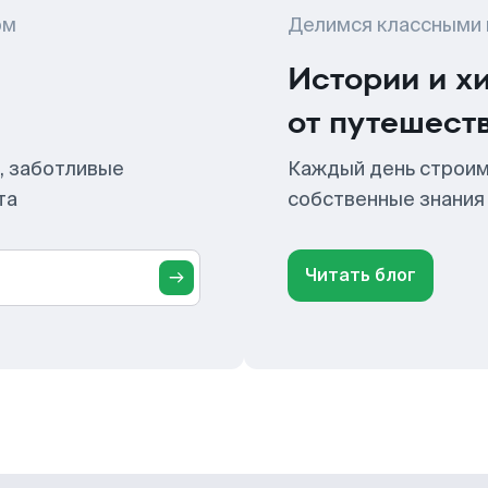
ом
Делимся классными
Истории и х
от путешест
, заботливые
Каждый день строим
та
собственные знания
Читать блог