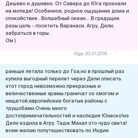
Дешево и душевно. От Севера до Юга проехали
на мопеде! Особенное, родное ощущение дома и
спокойствия.. Волшебный океан... В грядущие
разы цель - посетить Варанаси, Агру, Дели,
забраться в горы.
Ом )
Olga
,
30.01.2016
раньше летала только до Гоа,но в прошлый раз
купила выгодный перелет через Дели.описать
этот город невозможно,прекрасные и
величественные храмы граничат со смогом и
нищетой,европейские богатые районы с
трущобами.Очень много
достопримечательностей и наследия Юнеско!из
Дели ездила в Агру. Тадж Махал это чудо света!
всем желаю попутешествовать по Индии