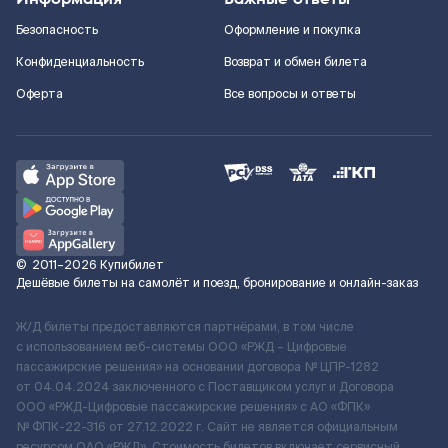
Безопасность
Оформление и покупка
Конфиденциальность
Возврат и обмен билета
Оферта
Все вопросы и ответы
©
2011–2026
Купибилет
Дешёвые билеты на самолёт и поезд, бронирование и онлайн-заказ
Ж/Д билеты предоставляются партнёрами, в том числе
с использованием веб-системы ООО «РЖД – Цифровые
пассажирские решения» на основании договора № ЦПР-1282
от 04.04.2024 заключенного с Поставщиком услуг и Договора
ООО «РЖД-Цифровые пассажирские решения» c АО «ФПК»
№ ФПК-22-316 от 27.12.2022 г. Сайт не является официальным
ресурсом ОАО «РЖД». Стоимость билетов включает сервисный