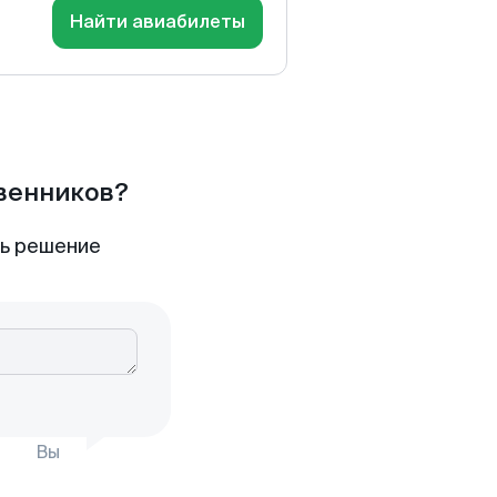
Найти авиабилеты
твенников?
ть решение
Вы