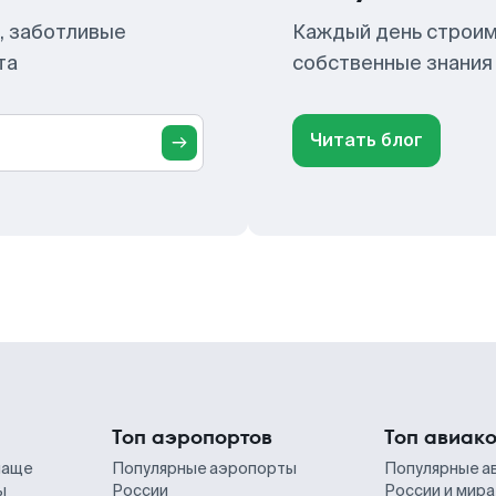
, заботливые
Каждый день строим
та
собственные знания
Читать блог
Топ аэропортов
Топ авиак
чаще
Популярные аэропорты
Популярные а
ы
России
России и мира