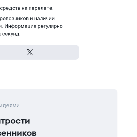
средств на перелете.
еревозчиков и наличии
и. Информация регулярно
 секунд.
 идеями
итрости
венников