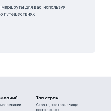
 маршруты для вас, используя
 о путешествиях
омпаний
Топ стран
виакомпании
Страны, в которые чаще
всего летают