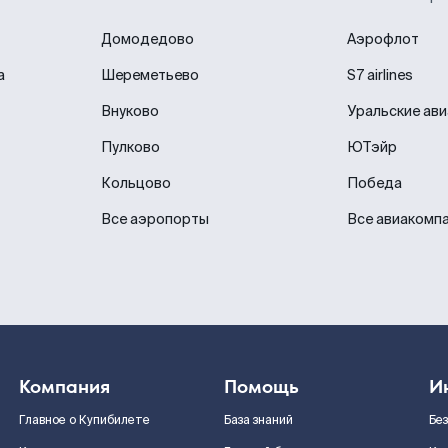
Домодедово
Аэрофлот
а
Шереметьево
S7 airlines
Внуково
Уральские ав
Пулково
ЮТэйр
Кольцово
Победа
Все аэропорты
Все авиакомп
Компания
Помощь
И
Главное о Купибилете
База знаний
Бе