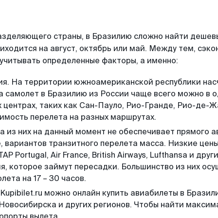
разделяющего страны, в Бразилию сложно найти дешев
иходится на август, октябрь или май. Между тем, сэко
 учитывать определенные факторы, а именно:
ия. На территории южноамериканской республики на
а самолет в Бразилию из России чаще всего можно в о
х центрах, таких как Сан-Пауло, Рио-Гранде, Рио-де-
оимость перелета на разных маршрутах.
а из них на данный момент не обеспечивает прямого
, вариантов транзитного перелета масса. Низкие цен
 TAP Portugal, Air France, British Airways, Lufthansa и д
я, которое займут пересадки. Большинство из них ос
лета на 17 – 30 часов.
Kupibilet.ru можно онлайн купить авиабилеты в Бразил
 Новосибирска и других регионов. Чтобы найти макси
опорты вылета.