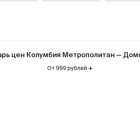
арь цен
Колумбия Метрополитан
—
Дом
От 999 рублей ✈️