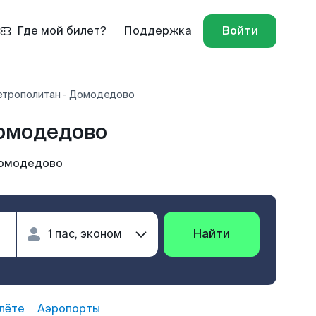
Где мой билет?
Поддержка
Войти
етрополитан - Домодедово
Домодедово
Домодедово
Найти
лёте
Аэропорты