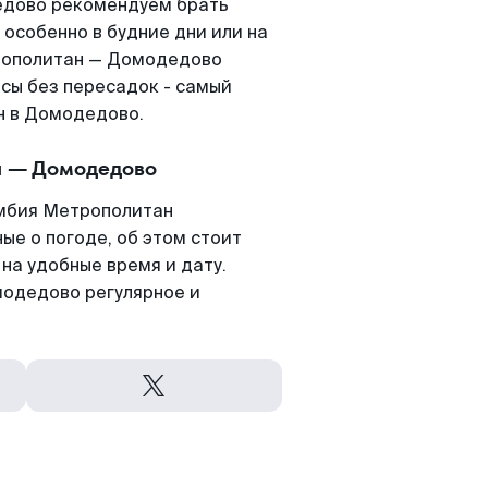
едово рекомендуем брать
 особенно в будние дни или на
рополитан — Домодедово
сы без пересадок - самый
н в Домодедово.
н — Домодедово
умбия Метрополитан
ые о погоде, об этом стоит
 на удобные время и дату.
одедово регулярное и