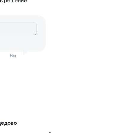
ть решение
Вы
дедово