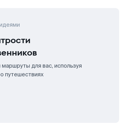
 идеями
итрости
венников
 маршруты для вас, используя
 о путешествиях