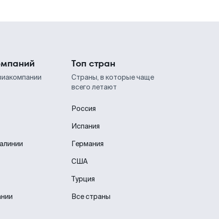
омпаний
Топ стран
виакомпании
Страны, в которые чаще
всего летают
Россия
Испания
иалинии
Германия
США
Турция
ании
Все страны