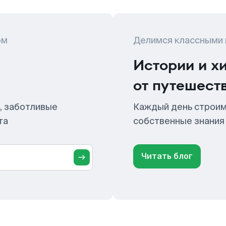
ом
Делимся классными
Истории и х
от путешест
, заботливые
Каждый день строим
та
собственные знания
Читать блог