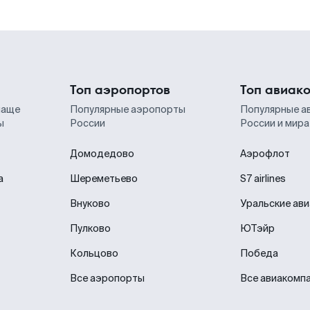
Топ аэропортов
Топ авиак
чаще
Популярные аэропорты
Популярные а
ы
России
России и мира
Домодедово
Аэрофлот
а
Шереметьево
S7 airlines
Внуково
Уральские ав
Пулково
ЮТэйр
Кольцово
Победа
Все аэропорты
Все авиакомп