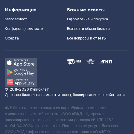
Информация
Важные ответы
Безопасность
Оформление и покупка
Конфиденциальность
Возврат и обмен билета
Оферта
Все вопросы и ответы
©
2011–2026
Купибилет
Дешёвые билеты на самолёт и поезд, бронирование и онлайн-заказ
Ж/Д билеты предоставляются партнёрами, в том числе
с использованием веб-системы ООО «РЖД – Цифровые
пассажирские решения» на основании договора № ЦПР-1282
от 04.04.2024 заключенного с Поставщиком услуг и Договора
ООО «РЖД-Цифровые пассажирские решения» c АО «ФПК»