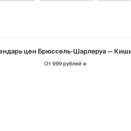
ендарь цен
Брюссель-Шарлеруа
—
Киш
От 999 рублей ✈️