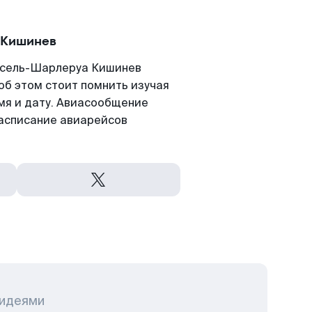
 Кишинев
ссель-Шарлеруа Кишинев
 об этом стоит помнить изучая
емя и дату. Авиасообщение
асписание авиарейсов
 идеями