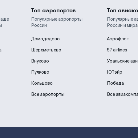
Топ аэропортов
Топ авиак
чаще
Популярные аэропорты
Популярные а
ы
России
России и мира
Домодедово
Аэрофлот
а
Шереметьево
S7 airlines
Внуково
Уральские ав
Пулково
ЮТэйр
Кольцово
Победа
Все аэропорты
Все авиакомп