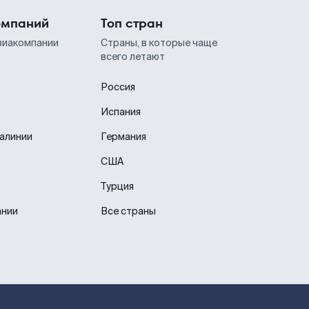
омпаний
Топ стран
виакомпании
Страны, в которые чаще
всего летают
Россия
Испания
иалинии
Германия
США
Турция
ании
Все страны