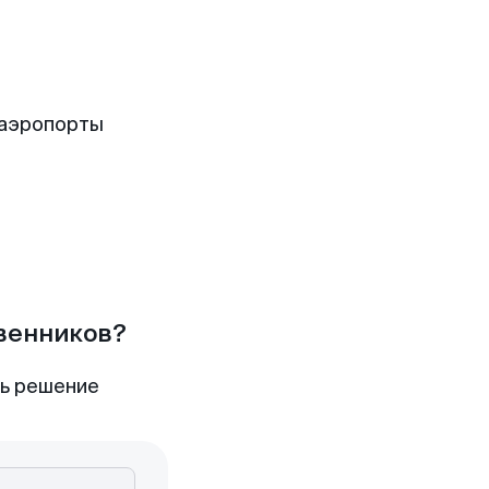
 аэропорты
твенников?
ть решение