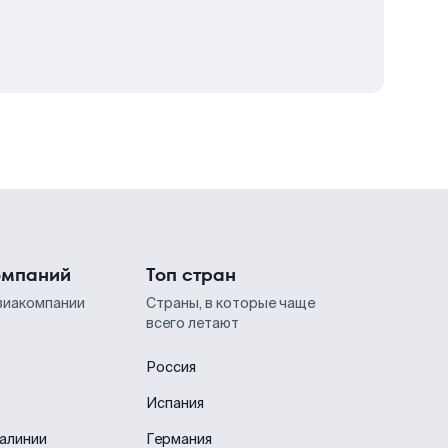
омпаний
Топ стран
виакомпании
Страны, в которые чаще
всего летают
Россия
Испания
иалинии
Германия