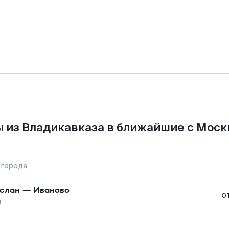
 из Владикавказа в ближайшие с Моск
 города
слан
—
Иваново
о
ы