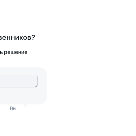
твенников?
ть решение
Вы