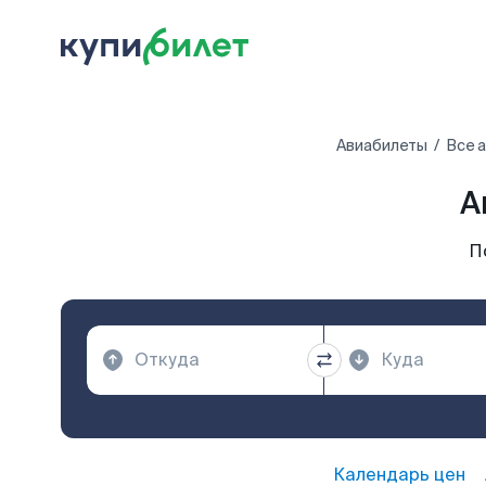
Авиабилеты
Все 
А
П
Календарь цен