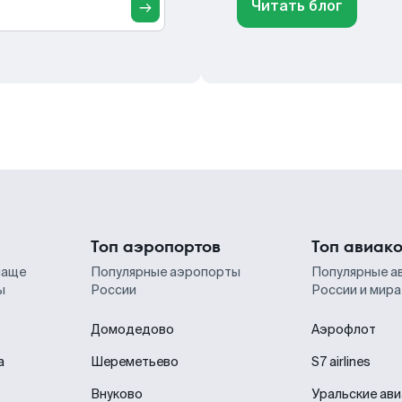
Читать блог
Топ аэропортов
Топ авиак
чаще
Популярные аэропорты
Популярные а
ы
России
России и мира
Домодедово
Аэрофлот
а
Шереметьево
S7 airlines
Внуково
Уральские ав