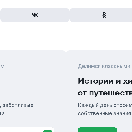
ом
Делимся классными
Истории и х
от путешест
, заботливые
Каждый день строим
та
собственные знания