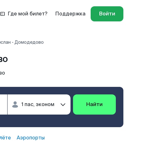
Где мой билет?
Поддержка
Войти
слан - Домодедово
во
во
Найти
лёте
Аэропорты