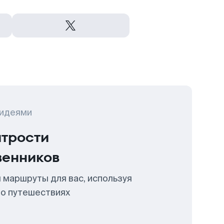
 идеями
итрости
венников
 маршруты для вас, используя
 о путешествиях