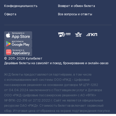
Конфиденциальность
Возврат и обмен билета
Оферта
Все вопросы и ответы
©
2011–2026
Купибилет
Дешёвые билеты на самолёт и поезд, бронирование и онлайн-заказ
Ж/Д билеты предоставляются партнёрами, в том числе
с использованием веб-системы ООО «РЖД – Цифровые
пассажирские решения» на основании договора № ЦПР-1282
от 04.04.2024 заключенного с Поставщиком услуг и Договора
ООО «РЖД-Цифровые пассажирские решения» c АО «ФПК»
№ ФПК-22-316 от 27.12.2022 г. Сайт не является официальным
ресурсом ОАО «РЖД». Стоимость билетов включает сервисный
сбор. Итоговая цена отображена на экране подтверждения покупки.