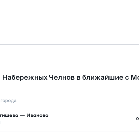
 Набережных Челнов в ближайшие с М
 города
гишево
—
Иваново
о
ы