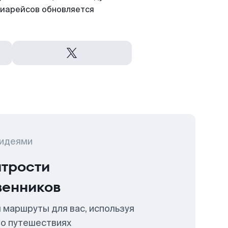
виарейсов обновляется
 идеями
итрости
венников
 маршруты для вас, используя
 о путешествиях