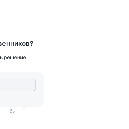
твенников?
ть решение
Вы