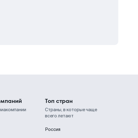
омпаний
Топ стран
виакомпании
Страны, в которые чаще
всего летают
Россия