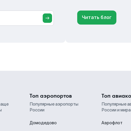
Читать блог
Топ аэропортов
Топ авиак
чаще
Популярные аэропорты
Популярные а
ы
России
России и мира
Домодедово
Аэрофлот