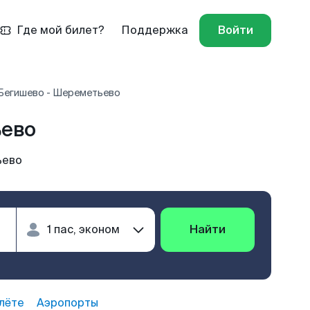
Где мой билет?
Поддержка
Войти
Бегишево - Шереметьево
ьево
ьево
Найти
лёте
Аэропорты