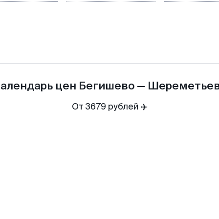
алендарь цен
Бегишево
—
Шереметье
От 3679 рублей ✈️