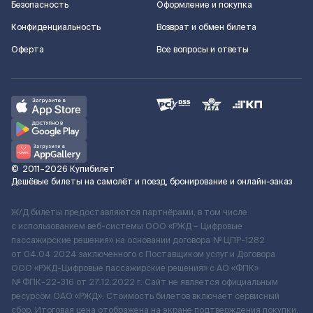
Безопасность
Оформление и покупка
Конфиденциальность
Возврат и обмен билета
Оферта
Все вопросы и ответы
©
2011–2026
Купибилет
Дешёвые билеты на самолёт и поезд, бронирование и онлайн-заказ
Ж/Д билеты предоставляются партнёрами, в том числе
с использованием веб-системы ООО «РЖД – Цифровые
пассажирские решения» на основании договора № ЦПР-1282
от 04.04.2024 заключенного с Поставщиком услуг и Договора
ООО «РЖД-Цифровые пассажирские решения» c АО «ФПК»
№ ФПК-22-316 от 27.12.2022 г. Сайт не является официальным
ресурсом ОАО «РЖД». Стоимость билетов включает сервисный
сбор. Итоговая цена отображена на экране подтверждения покупки.