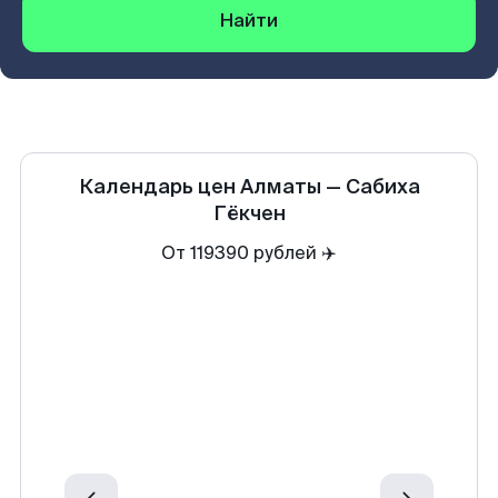
Найти
Календарь цен
Алматы
—
Сабиха
Гёкчен
От 119390 рублей ✈️