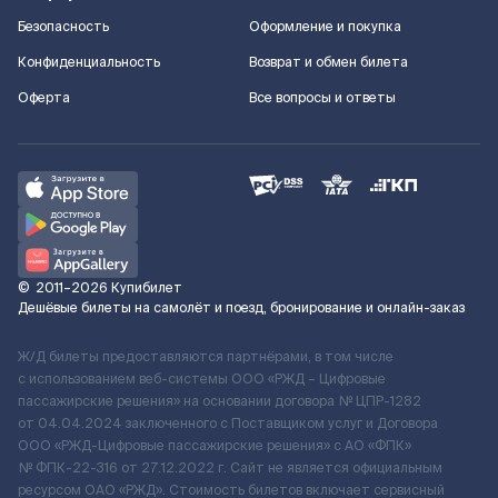
Безопасность
Оформление и покупка
Конфиденциальность
Возврат и обмен билета
Оферта
Все вопросы и ответы
©
2011–2026
Купибилет
Дешёвые билеты на самолёт и поезд, бронирование и онлайн-заказ
Ж/Д билеты предоставляются партнёрами, в том числе
с использованием веб-системы ООО «РЖД – Цифровые
пассажирские решения» на основании договора № ЦПР-1282
от 04.04.2024 заключенного с Поставщиком услуг и Договора
ООО «РЖД-Цифровые пассажирские решения» c АО «ФПК»
№ ФПК-22-316 от 27.12.2022 г. Сайт не является официальным
ресурсом ОАО «РЖД». Стоимость билетов включает сервисный