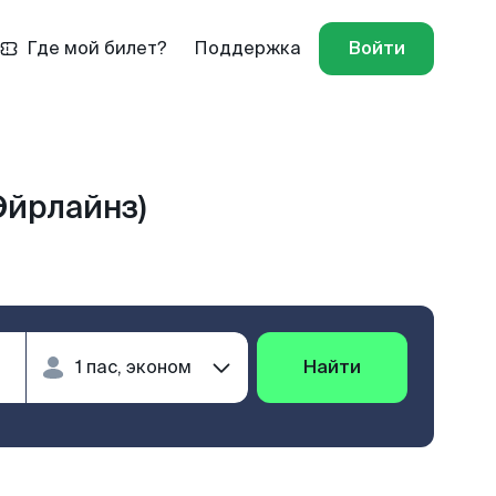
Где мой билет?
Поддержка
Войти
Эйрлайнз)
Найти