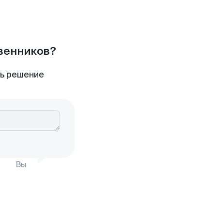
твенников?
ть решение
Вы