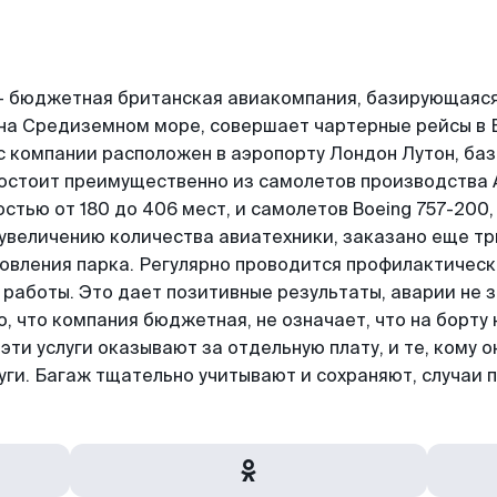
 – бюджетная британская авиакомпания, базирующаяся
 на Средиземном море, совершает чартерные рейсы в 
с компании расположен в аэропорту Лондон Лутон, ба
остоит преимущественно из самолетов производства A
тью от 180 до 406 мест, и самолетов Boeing 757-200,
увеличению количества авиатехники, заказано еще три
овления парка. Регулярно проводится профилактичес
работы. Это дает позитивные результаты, аварии не 
, что компания бюджетная, не означает, что на борту 
ти услуги оказывают за отдельную плату, и те, кому о
уги. Багаж тщательно учитывают и сохраняют, случаи 