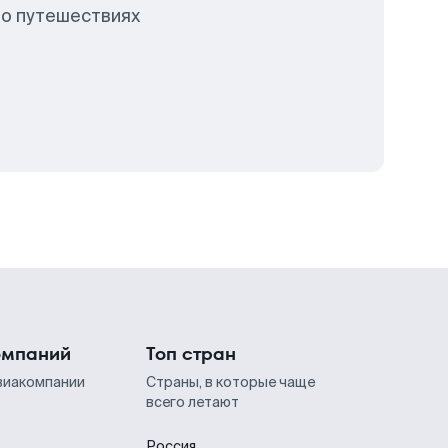
 о путешествиях
омпаний
Топ стран
виакомпании
Страны, в которые чаще
всего летают
Россия