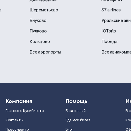
а
Шереметьево
S7 airlines
Внуково
Уральские ав
Пулково
ЮТэйр
Кольцово
Победа
Все аэропорты
Все авиакомп
Компания
Помощь
И
Главное о Купибилете
База знаний
Бе
Контакты
Где мой билет
Ко
Пресс-центр
Блог
Оф