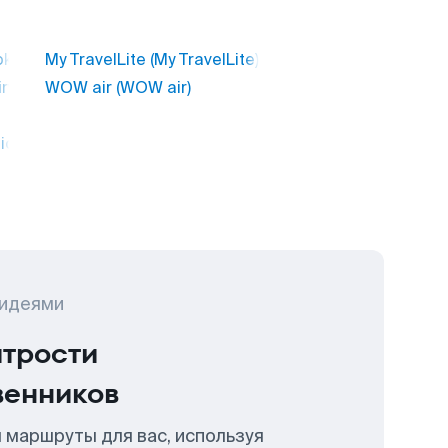
k)
My TravelLite (My TravelLite)
irways)
WOW air (WOW air)
ic)
 идеями
итрости
венников
 маршруты для вас, используя