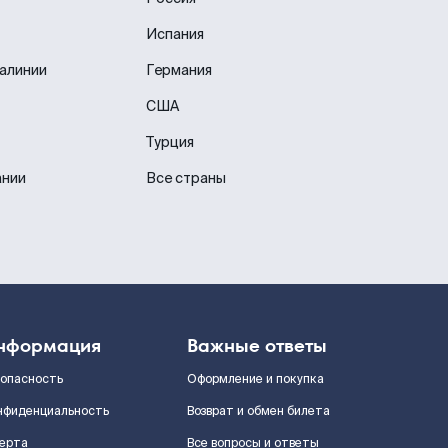
Испания
иалинии
Германия
США
Турция
ании
Все страны
нформация
Важные ответы
зопасность
Оформление и покупка
нфиденциальность
Возврат и обмен билета
ерта
Все вопросы и ответы