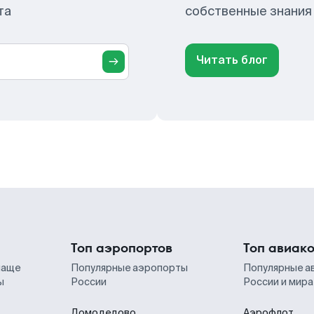
та
собственные знания
Читать блог
Топ аэропортов
Топ авиак
чаще
Популярные аэропорты
Популярные а
ы
России
России и мира
Домодедово
Аэрофлот