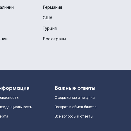
иалинии
Германия
США
Турция
ании
Все страны
нформация
Важные ответы
зопасность
Оформление и покупка
нфиденциальность
Возврат и обмен билета
ерта
Все вопросы и ответы