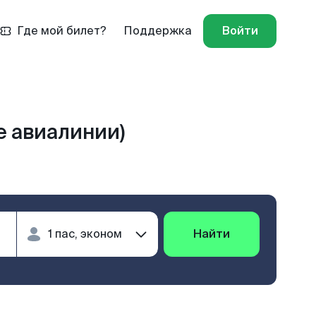
Где мой билет?
Поддержка
Войти
е авиалинии)
Найти