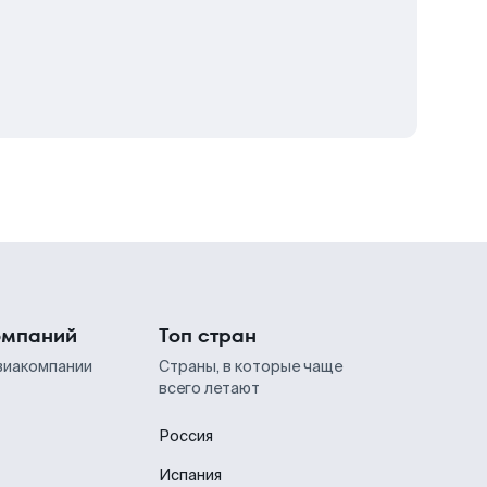
омпаний
Топ стран
виакомпании
Страны, в которые чаще
всего летают
Россия
Испания