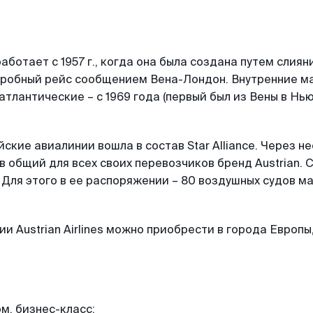
аботает с 1957 г., когда она была создана путем слияния 
н пробный рейс сообщением Вена-Лондон. Внутренние 
атлантические – с 1969 года (первый был из Вены в Нь
ские авиалинии вошла в состав Star Alliance. Через н
див общий для всех своих перевозчиков бренд Austrian. 
Для этого в ее распоряжении – 80 воздушных судов марк
и Austrian Airlines можно приобрести в города Европ
м, бизнес-класс;