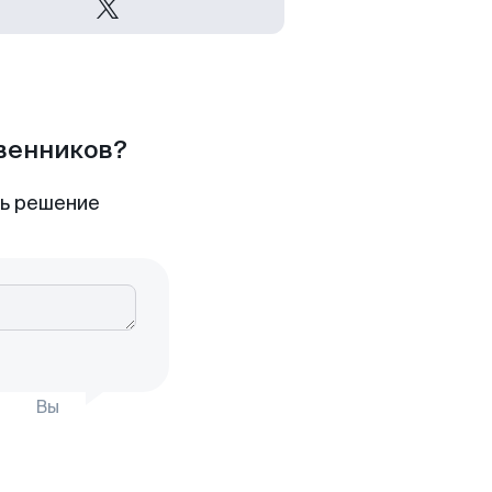
твенников?
ть решение
Вы