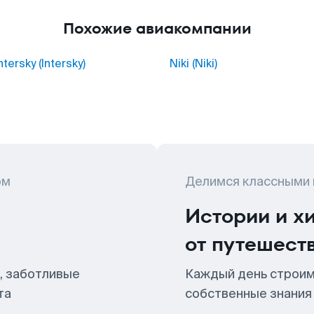
Похожие авиакомпании
ntersky (Intersky)
Niki (Niki)
ом
Делимся классными
Истории и х
от путешест
, заботливые
Каждый день строим
та
собственные знания