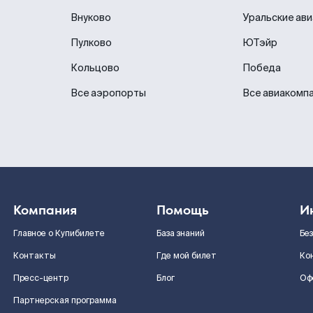
Внуково
Уральские ав
Пулково
ЮТэйр
Кольцово
Победа
Все аэропорты
Все авиакомп
Компания
Помощь
И
Главное о Купибилете
База знаний
Бе
Контакты
Где мой билет
Ко
Пресс-центр
Блог
Оф
Партнерская программа