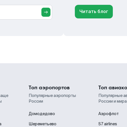
Читать блог
Топ аэропортов
Топ авиак
чаще
Популярные аэропорты
Популярные а
ы
России
России и мира
Домодедово
Аэрофлот
а
Шереметьево
S7 airlines