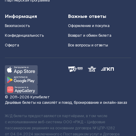
Партнерская программа
Информация
Важные ответы
Безопасность
Оформление и покупка
Конфиденциальность
Возврат и обмен билета
Оферта
Все вопросы и ответы
©
2011–2026
Купибилет
Дешёвые билеты на самолёт и поезд, бронирование и онлайн-заказ
Ж/Д билеты предоставляются партнёрами, в том числе
с использованием веб-системы ООО «РЖД – Цифровые
пассажирские решения» на основании договора № ЦПР-1282
от 04.04.2024 заключенного с Поставщиком услуг и Договора