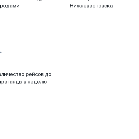
ородами
Нижневартовска
оличество рейсов до
араганды в неделю