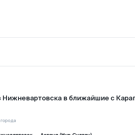
 Нижневартовска в ближайшие с Кара
 города
жневартовск
—
Астана (Нур-Султан)