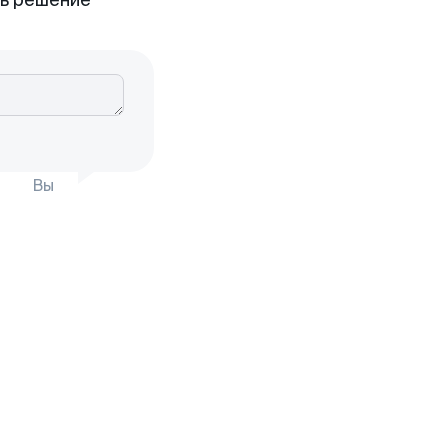
ть решение
Вы