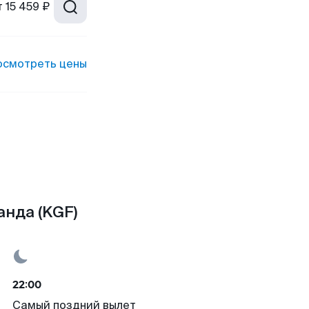
т
15 459 ₽
осмотреть цены
анда (KGF)
22:00
Самый поздний вылет