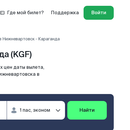
Где мой билет?
Поддержка
Войти
в Нижневартовск - Караганда
а (KGF)
х цен даты вылета,
Нижневартовска в
Найти