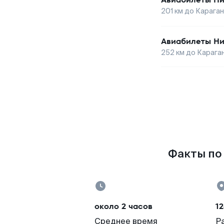
201
км до
Карага
Авиабилеты
Ни
252
км до
Карага
Факты по 
около 2 часов
12
Среднее время
Р