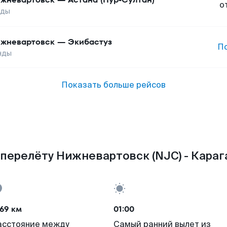
о
нды
жневартовск
—
Экибастуз
П
нды
Показать больше рейсов
перелёту Нижневартовск (NJC) - Караг
69 км
01:00
асстояние между
Самый ранний вылет из