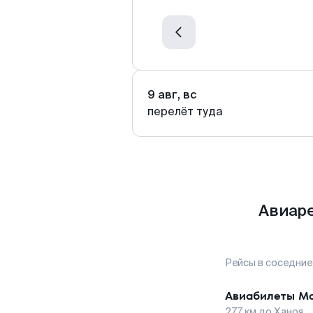
9 авг, вс
перелёт туда
Авиаре
Рейсы в соседние
Авиабилеты
Мо
277
км до
Ханоя