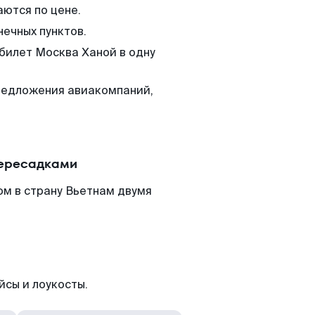
аются по цене.
нечных пунктов.
 билет Москва Ханой в одну
редложения авиакомпаний,
пересадками
ом в страну Вьетнам двумя
йсы и лоукосты.