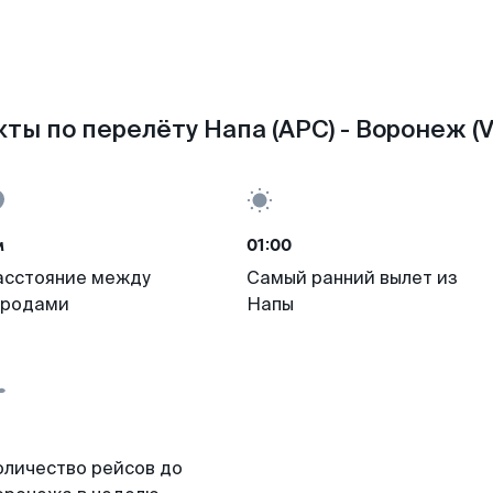
ты по перелёту Напа (APC) - Воронеж (
м
01:00
асстояние между
Самый ранний вылет из
ородами
Напы
оличество рейсов до