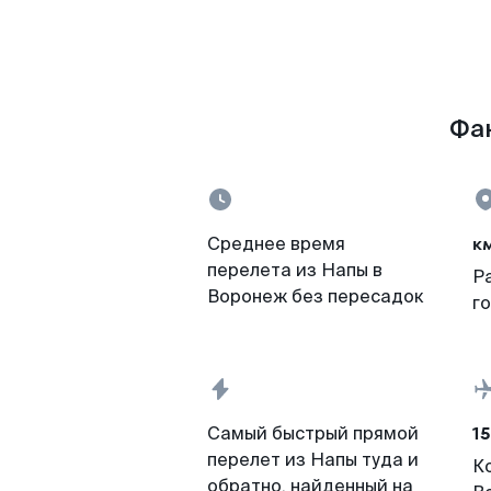
Фак
к
Среднее время
перелета из Напы в
Р
Воронеж без пересадок
г
15
Самый быстрый прямой
перелет из Напы туда и
К
обратно, найденный на