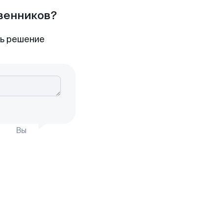
твенников?
ть решение
Вы