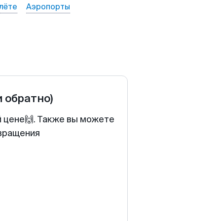
лёте
Аэропорты
и обратно)
й цене🙌. Также вы можете
звращения