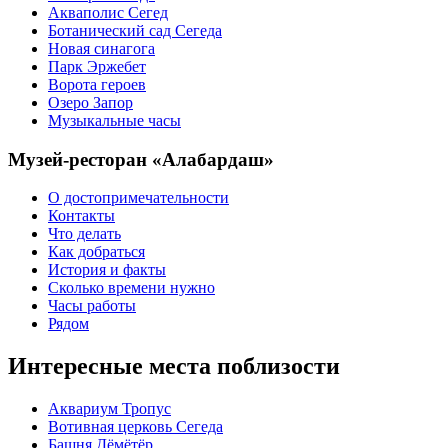
Акваполис Сегед
Ботанический сад Сегеда
Новая синагога
Парк Эржебет
Ворота героев
Озеро Запор
Музыкальные часы
Музей-ресторан «Алабардаш»
О достопримечательности
Контакты
Что делать
Как добраться
История и факты
Сколько времени нужно
Часы работы
Рядом
Интересные места поблизости
Аквариум Тропус
Вотивная церковь Сегеда
Башня Дёмётёр