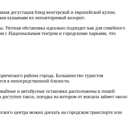
ешная дегустация блюд венгерской и европейской кухни.
тным кушаньям их неповторимый колорит.
ы. Уютная обстановка идеально подходит как для семейного
дом с Национальным театром и городскими парками, что
торического района города. Большинство туристов
ся в непосредственной близости.
мвайные и автобусные остановки расположены в пешей
доступно такси, поездка на котором от вокзала займет около
ческого центра можно доехать на городском транспорте или