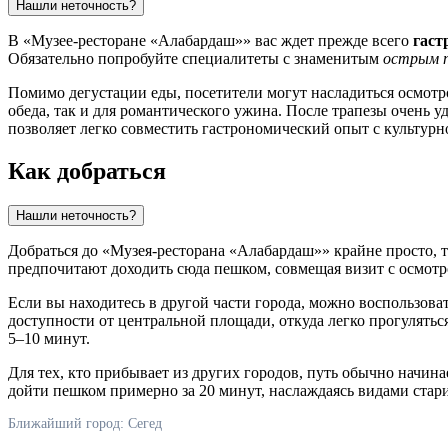
Нашли неточность?
В «Музее-ресторане «Алабардаш»» вас ждет прежде всего
гаст
Обязательно попробуйте специалитеты с знаменитым
острым 
Помимо дегустации еды, посетители могут насладиться осмотр
обеда, так и для романтического ужина. После трапезы очень 
позволяет легко совместить гастрономический опыт с культурн
Как добраться
Нашли неточность?
Добраться до «Музея-ресторана «Алабардаш»» крайне просто, т
предпочитают доходить сюда пешком, совмещая визит с осмотр
Если вы находитесь в другой части города, можно воспользова
доступности от центральной площади, откуда легко прогулятьс
5–10 минут.
Для тех, кто прибывает из других городов, путь обычно начин
дойти пешком примерно за 20 минут, наслаждаясь видами стар
Ближайший город: Сегед