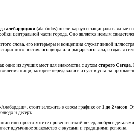
гда
алебардщики
(alabárdos) несли караул и защищали важные го
ойки центральной части города. Оно является немым свидетелем
 этого слова, его интерьеры и концепция служат живой иллюстра
ру старинного постоялого двора или рыцарского зала, создавая 
ак одно из лучших мест для знакомства с духом
старого Сегеда
.
овления пищи, которые передавались из уст в уста на протяжен
«Алабардаш», стоит заложить в своем графике от
1 до 2 часов
. 
блюдо и десерт.
ании или просто хотите провести тихий вечер, любуясь деталям
агает вдумчивое знакомство с вкусами и традициями региона.