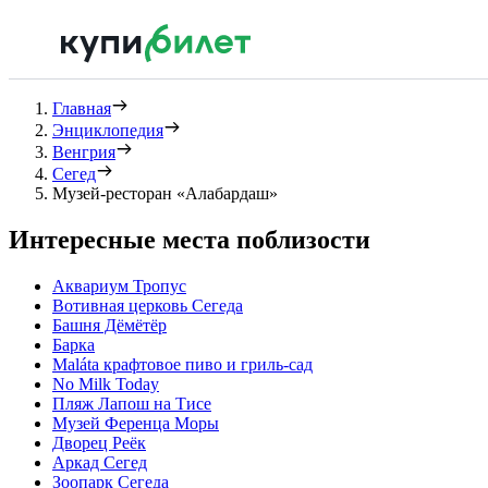
Главная
Энциклопедия
Венгрия
Сегед
Музей-ресторан «Алабардаш»
Интересные места поблизости
Аквариум Тропус
Вотивная церковь Сегеда
Башня Дёмётёр
Барка
Maláta крафтовое пиво и гриль-сад
No Milk Today
Пляж Лапош на Тисе
Музей Ференца Моры
Дворец Реёк
Аркад Сегед
Зоопарк Сегеда