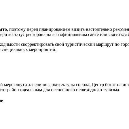
ыто
, поэтому перед планированием визита настоятельно рекоме
рить статус ресторана на его официальном сайте или связаться
ходимости скорректировать свой туристический маршрут по горо
ия специальных мероприятий.
й мере ощутить величие архитектуры города. Центр богат на ис
 этот район идеальным для неспешного пешеходного туризма.
ие