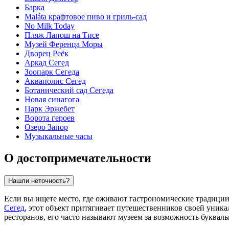
Барка
Maláta крафтовое пиво и гриль-сад
No Milk Today
Пляж Лапош на Тисе
Музей Ференца Моры
Дворец Реёк
Аркад Сегед
Зоопарк Сегеда
Акваполис Сегед
Ботанический сад Сегеда
Новая синагога
Парк Эржебет
Ворота героев
Озеро Запор
Музыкальные часы
О достопримечательности
Нашли неточность?
Если вы ищете место, где оживают гастрономические традиции
Сегед
, этот объект притягивает путешественников своей уника
ресторанов, его часто называют музеем за возможность буквал