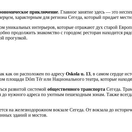
рономическое приключение
. Главное занятие здесь — это несп
перцем
, характерным для региона Сегеда, который придает мес
ом уникальных интерьеров, которые отражают дух старой Европ
удобно продолжить знакомство с городом: ресторан находится ря
ой прогулкой.
ак как он расположен по адресу
Oskola u. 13
, в самом сердце ис
ом площади Dóm Tér или Национального театра, которые находят
ться развитой системой
общественного транспорта
Сегеда. Тра
я до нужного адреса по уютным пешеходным зонам. Также всегда 
ается на железнодорожном вокзале Сегеда. От вокзала до истори
инных зданий и мостов.